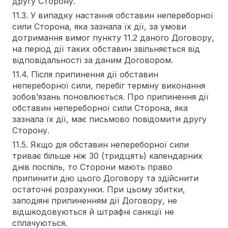
другу Сторону.
11.3. У випадку настання обставин непереборної
сили Сторона, яка зазнала їх дії, за умови
дотримання вимог пункту 11.2 даного Договору,
на період дії таких обставин звільняється від
відповідальності за даним Договором.
11.4. Після припинення дії обставин
непереборної сили, перебіг терміну виконання
зобов’язань поновлюється. Про припинення дії
обставин непереборної сили Сторона, яка
зазнала їх дії, має письмово повідомити другу
Сторону.
11.5. Якщо дія обставин непереборної сили
триває більше ніж 30 (тридцять) календарних
днів поспіль, то Сторони мають право
припинити дію цього Договору та здійснити
остаточні розрахунки. При цьому збитки,
заподіяні припиненням дії Договору, не
відшкодовуються й штрафні санкції не
сплачуються.