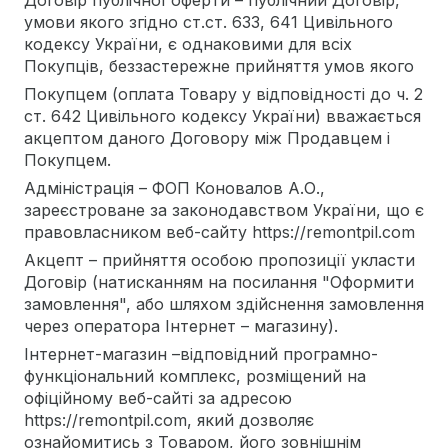
Договір публічної оферти – публічний Договір,
умови якого згідно ст.ст. 633, 641 Цивільного
кодексу України, є однаковими для всіх
Покупців, беззастережне прийняття умов якого
Покупцем (оплата Товару у відповідності до ч. 2
ст. 642 Цивільного кодексу України) вважається
акцептом даного Договору між Продавцем і
Покупцем.
Адміністрація – ФОП Коновалов А.О.,
зареєстроване за законодавством України, що є
правовласником веб-сайту https://remontpil.com
Акцепт – прийняття особою пропозиції укласти
Договір (натисканням на посилання "Оформити
замовлення", або шляхом здійснення замовлення
через оператора Інтернет – магазину).
Інтернет-магазин –відповідний програмно-
функціональний комплекс, розміщений на
офіційному веб-сайті за адресою
https://remontpil.com, який дозволяє
ознайомитись з Товаром, його зовнішнім