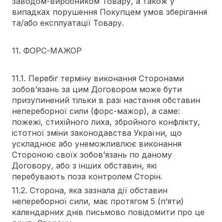
заводом-виробником Товару, а також у
випадках порушення Покупцем умов зберігання
та/або експлуатації Товару.
11. ФОРС-МАЖОР
11.1. Перебіг терміну виконання Сторонами
зобов’язань за цим Договором може бути
призупинений тільки в разі настання обставин
непереборної сили (форс-мажор), а саме:
пожежі, стихійного лиха, збройного конфлікту,
істотної зміни законодавства України, що
ускладнює або унеможливлює виконання
Стороною своїх зобов’язань по даному
Договору, або з інших обставин, які
перебувають поза контролем Сторін.
11.2. Сторона, яка зазнала дії обставин
непереборної сили, має протягом 5 (п’яти)
календарних днів письмово повідомити про це