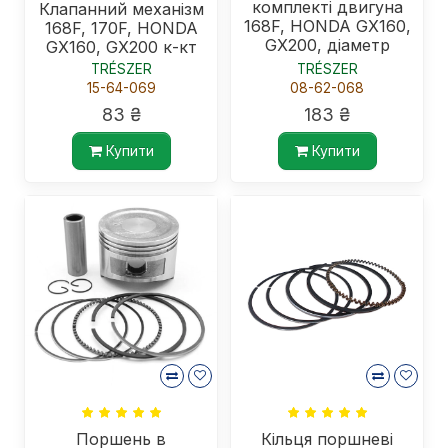
комплекті двигуна
Клапанний механізм
168F, HONDA GX160,
168F, 170F, HONDA
GX200, діаметр
GX160, GX200 к-кт
68мм, ремонтний
TRÉSZER
TRÉSZER
+0,25
15-64-069
08-62-068
83 ₴
183 ₴
Купити
Купити
Поршень в
Кільця поршневі