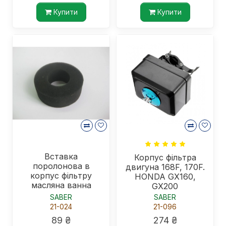
Купити
Купити
Вставка
Корпус фільтра
поролонова в
двигуна 168F, 170F.
корпус фільтру
HONDA GX160,
масляна ванна
GX200
двигуна 168F, Honda
SABER
SABER
GX 160
21-024
21-096
89 ₴
274 ₴