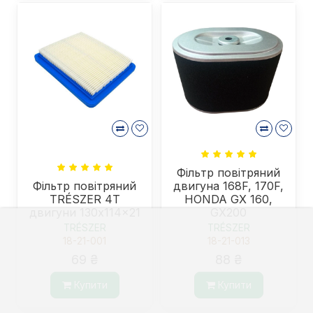
Фільтр повітряний
Фільтр повітряний
двигуна 168F, 170F,
TRÉSZER 4Т
HONDA GX 160,
двигуни 130x114x21
GX200
TRÉSZER
TRÉSZER
18-21-001
18-21-013
69 ₴
88 ₴
Купити
Купити