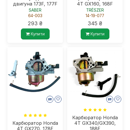
двигуна 173F, 177F
4Т GX160, 168F
SABER
TRÉSZER
64-003
14-19-077
293 ₴
345 ₴
Купити
Купити
Карбюратор Honda
Карбюратор Honda
4Т GX340/GX390,
4Т GX270, 178F
188F