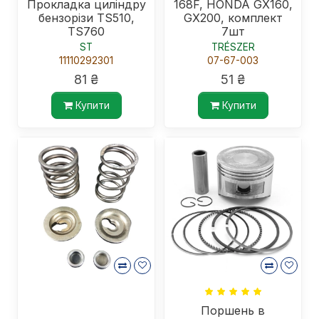
Прокладка циліндру
168F, HONDA GX160,
бензорізи TS510,
GX200, комплект
TS760
7шт
ST
TRÉSZER
11110292301
07-67-003
81 ₴
51 ₴
Купити
Купити
Поршень в