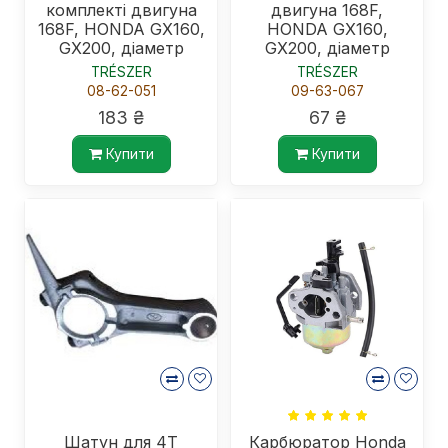
комплекті двигуна
двигуна 168F,
168F, HONDA GX160,
HONDA GX160,
GX200, діаметр
GX200, діаметр
68мм, стандартні
68мм, стандартні
TRÉSZER
TRÉSZER
08-62-051
09-63-067
183 ₴
67 ₴
Купити
Купити
Шатун для 4Т
Карбюратор Honda