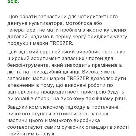
осіб.
Щоб обрати запчастини для чотиритактного
двигуна культиватора, мотоблока або
генератора і не мати проблем з якістю куплених
деталей, радимо в першу чергу приділити увагу
продукції марки TRESZER.
Цей відомий європейський виробник пропонує
широкий асортимент запасних чпстей для
бензоінтрумента, який знаходить преміненіе в
лісі та на присадибній ділянці. Висока якість
запасних частин марки TRESZER дозволяє бути
впевненим в тому, що виконані роботи по
відновленню працездатності пристрою будуть
виконані в строк і на високому технічному рівні.
Завдяки комплексному підходу в постачанні і
високого ступеня автоматизації, запасні
частини цього німецького виробника
соотвествуют самим сучасних стандартів якості
прийнятим в галузі