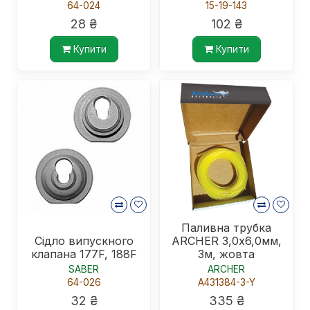
64-024
15-19-143
28 ₴
102 ₴
Купити
Купити
Паливна трубка
Сідло випускного
ARCHER 3,0х6,0мм,
клапана 177F, 188F
3м, жовта
SABER
ARCHER
64-026
A431384-3-Y
32 ₴
335 ₴