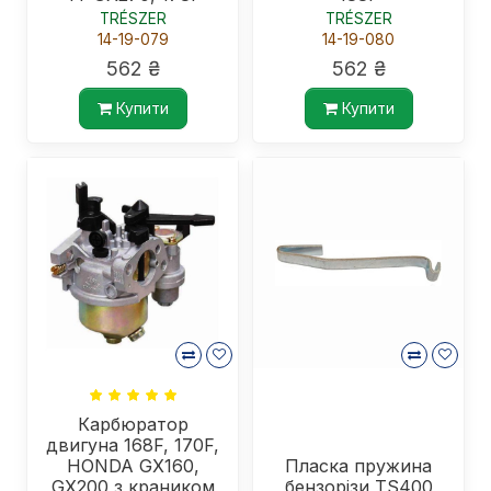
TRÉSZER
TRÉSZER
14-19-079
14-19-080
562 ₴
562 ₴
Купити
Купити
Карбюратор
двигуна 168F, 170F,
HONDA GX160,
Пласка пружина
GX200 з краником
бензорізи TS400