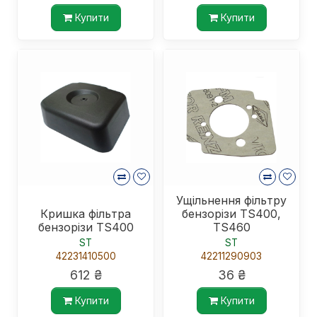
Купити
Купити
Ущільнення фільтру
Кришка фільтра
бензорізи TS400,
бензорізи TS400
TS460
ST
ST
42231410500
42211290903
612 ₴
36 ₴
Купити
Купити