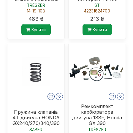
TRÉSZER
ST
14-19-108
42231824700
483 ₴
213 ₴
Купити
Купити
Ремкомплект
Пружина клапанів
карбюратора
4Т двигуна HONDA
двигуна 188F, Honda
GX240/270/340/390
GX 390
SABER
TRÉSZER