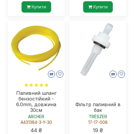
Купити
Купити
Паливний шланг
бензостійкий -
6.0mm, довжина
Фільтр паливний в
30см
бак
ARCHER
TRÉSZER
A431384-3-Y-30
17-17-008
44 ₴
19 ₴