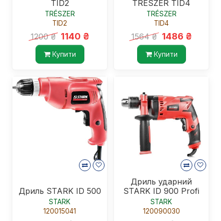
TID2
TRESZER TID4
TRÉSZER
TRÉSZER
TID2
TID4
1140 ₴
1486 ₴
1200 ₴
1564 ₴
Купити
Купити
Дриль ударний
Дриль STARK ID 500
STARK ID 900 Profi
STARK
STARK
120015041
120090030