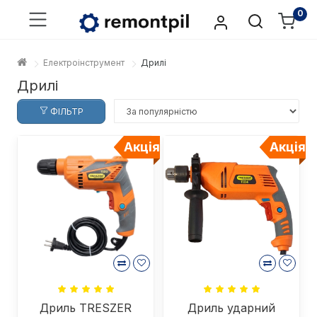
0
Електроінструмент
Дрилі
Дрилі
ФІЛЬТР
Акція
Акція
Дриль TRESZER
Дриль ударний