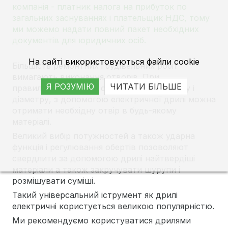
компанія - платник налога на прибуток по
загальних заснуваннях і плательщик НДС, тому
ми можемо надати повний пакет необхідних
документів для юридичних осіб.
На сайті використовуються файли cookie
Більшість ремонтних і будівельних робіт
вимагають виконання отворів. При
Я РОЗУМІЮ
ЧИТАТИ БІЛЬШЕ
правильному підборі свердла по матеріалу і
діаметру, з допомогою електричної дрилі можна
отримати необхідну отвір в будь-якому
матеріалі.
Великий вибір потужностей а також ударна
функція і регулювання обертів позоволяют
свердлити за допомогою дрилі найтвердіші
матеріали а також закручувати шурупи і
розмішувати суміші.
Такий універсальний іструмент як дрилі
електричні користується великою популярністю.
Ми рекомендуємо користуватися дрилями