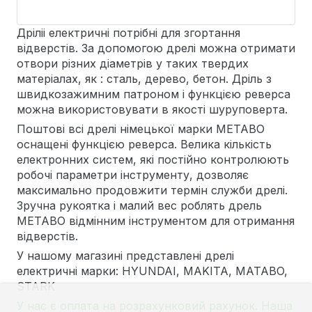
Дріліі електричні потрібні для згортання
відверстів. За допомогою дрелі можна отримати
отвори різних діаметрів у таких твердих
матеріалах, як : сталь, дерево, бетон. Дріль з
швидкозажимним патроном і функцією реверса
можна використовувати в якості шуруповерта.
Поштові всі дрелі німецької марки METABO
оснащені функцією реверса. Велика кількість
електронних систем, які постійно контролюють
робочі параметри інструменту, дозволяє
максимально продовжити термін служби дрелі.
Зручна рукоятка і малий вес роблять дрель
METABO відмінним інструментом для отримання
відверстів.
У нашому магазині представлені дрелі
електричні марки: HYUNDAI, MAKITA, MATABO,
STARK
У нас є оплата на розрахунковий рахунок. Наша