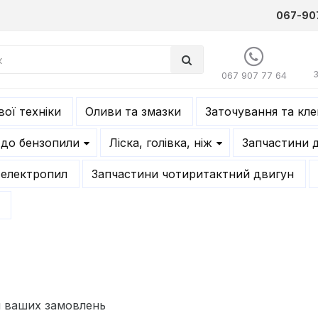
067-90
067 907 77 64
ої техніки
Оливи та змазки
Заточування та кл
 до бензопили
Ліска, голівка, ніж
Запчастини 
 електропил
Запчастини чотиритактний двигун
и ваших замовлень