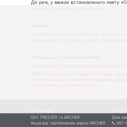
До речі, у межах встановленого ліміту «
одному чи декількох магазинах.
Знижки
Наш магазин надає знижки в залежності в
організацій. Якщо вас цікавить співпраця
Мінімальна сума замовлення
Мінімальна сума замовлення складає 300
УВАГА! Досить часто суми оплат банк зарахо
затримка відвантаження замовлення. Будь л
пошту після здійснення оплати.
Інформація
Служба
Опт TRESZER та ARCHER
Для за
Акція від торгівельних марок ARCHER
067-