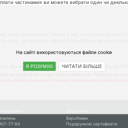
Оплати частинами» ви можете вибрати один чи декілька
ід суми замовлення. Також в нас є пропозиція для оп
 по опту, зв'яжіться з нашим співробітником для уточн
На сайті використовуються файли cookie
грн. Ми не приймаємо замовлення на суму меньше 500
Я РОЗУМІЮ
ЧИТАТИ БІЛЬШЕ
вує на рахунок без додаткових реквізитів. Через це ми не
аска, пишіть призвіще та номер замовлення в коментарях 
 підтримки
Додатково
мовлень:
Виробники
907-77-64
Подарункові сертифікати