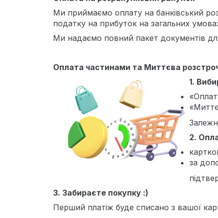
Ми приймаємо оплату на банківський роз
податку на прибуток на загальних умова
Ми надаємо повний пакет документів для
Оплата частинами та Миттєва розстро
1. Виб
«Оплат
«Миттє
Залежно
2. Опл
картко
за доп
підтве
3. Забираєте покупку :)
Перший платіж буде списано з вашої карт