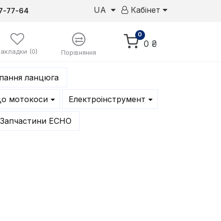
UA
Кабінет
7-77-64
0
0 ₴
Закладки (0)
Порівняння
епання ланцюга
до мотокоси
Електроінструмент
Запчастини ECHO