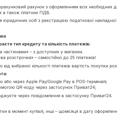
рахунковий рахунок з оформленням всіх необхідних д
х а також платник ПДВ.
 юридичних осіб з реєстрацією податкової накладної 
чка
ираєте тип кредиту та кількість платежів:
а частинами» – з доступних у магазині.
ва розстрочка» – самостійно до 25 платежів!
 від вибраної кількості платежів вартість покупки роз
ата:
ю або через Apple Pay/Google Pay в POS-терміналі;
омогою QR-коду через застосунок Приват24;
рджуєте через повідомлення в застосунку Приват24.
ки в момент купівлі, інші – щомісяця в дату оформлен