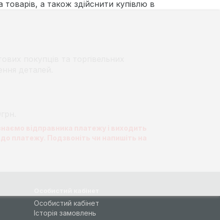
 товарів, а також здійснити купівлю в
тових покупців та торгівельних
ення деталей.
грн.
 знаємо відправника платежу і виходить
до платежу. Подзвоніть чи напишіть на
Особистий кабінет
Особистий кабінет
Історія замовлень