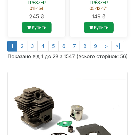
TRÉSZER
TRÉSZER
TRÉSZER
011-154
05-12-171
245 ₴
149 ₴
Купити
Купити
1
2
3
4
5
6
7
8
9
>
>|
Показано від 1 до 28 з 1547 (всього сторінок: 56)