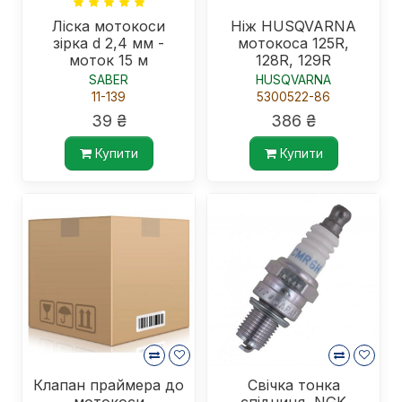
Ліска мотокоси
Ніж HUSQVARNA
зірка d 2,4 мм -
мотокоса 125R,
моток 15 м
128R, 129R
SABER
HUSQVARNA
11-139
5300522-86
39 ₴
386 ₴
Купити
Купити
Клапан праймера до
Свічка тонка