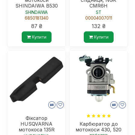
мотокоси
спідниця, NGK
SHINDAIWA В530
CMR6H
SHINDAIWA
ST
6850181340
00004007011
87 ₴
132 ₴
Купити
Купити
Фіксатор
HUSQVARNA
Карбюратор до
мотокоса 135R
мотокоси 430, 520