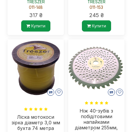
TRÉSZER
TRÉSZER
011-148
011-153
317 ₴
245 ₴
Купити
Купити
Ніж 40-зубів з
побідітовими
Ліска мотокоси
напайками
зірка діаметр 3,0 мм
діаметром 255мм,
бухта 74 метра