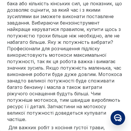
бака або кількість кінських сил, це показник, що
дозволяє оцінити, за який час і з якими
зусиллями ви зможете виконати поставлене
завдання. Вибираючи бензоінструмент
найкраще керуватися правилом, купити щось з
потужністю трохи більше ніж необхідно, але не
набагато більше. Яку ж потужність вибрати?
Професіонали для розчищення підліску
використовують мотокоси максимальної
потужності, так як ця робота важка і вимагає
значних зусиль. Якщо потужність маленька, час
виконання роботи буде дуже довгим. Мотокоса
занадто великої потужності буде споживати
багато бензину і масла а також витрати
ріжучого оснащення будуть більші. Чим
потужніше мотокоса, тим швидше виробляють
ресурс її деталі. Запчастини на мотокосу
великої потужності доведеться купувати
частіше.
Для важких робіт з косіння густої трави,