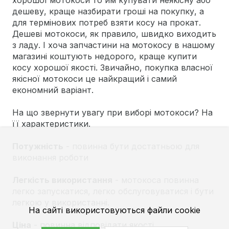
хорошої мотокоси то им купувати неякісну або
дешеву, краще назбирати гроші на покупку, а
для термінових потреб взяти косу на прокат.
Дешеві мотокоси, як правило, швидко виходить
з ладу. І хоча запчастини на мотокосу в нашому
магазині коштують недорого, краще купити
косу хорошої якості. Звичайно, покупка власної
якісної мотокоси це найкращий і самий
економний варіант.
На що звернути увагу при виборі мотокоси? На
її характеристики.
Потужність
- повинна бути достатньою для
виконання роботи
Легкість використання
- мотокоса повинна
легко запускатися, легко обслуговуватися і бути
легкою у використанні.
На сайті використовуються файли cookie
Ціна
- повинна відповідати якості