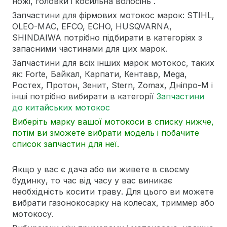
ножі, головки і косильна волосінь .
Запчастини для фірмових мотокос марок: STIHL,
OLEO-MAC, EFCO, ECHO, HUSQVARNA,
SHINDAIWA потрібно підбирати в категоріях з
запасними частинами для цих марок.
Запчастини для всіх інших марок мотокос, таких
як: Forte, Байкал, Карпати, Кентавр, Mega,
Ростех, Протон, Зенит, Stern, Zomax, Дніпро-М і
інші потрібно вибирати в категорії
Запчастини
до китайських мотокос
Виберіть марку вашої мотокоси в списку нижче,
потім ви зможете вибрати модель і побачите
список запчастин для неї.
Якщо у вас є дача або ви живете в своєму
будинку, то час від часу у вас виникає
необхідність косити траву. Для цього ви можете
вибрати газонокосарку на колесах, триммер або
мотокосу.