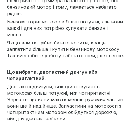
електричного тріммера набагато простіше, ніж
бензиновий мотор і тому, ламається набагато
рідше.
Бензомоторні мотокоси більш потужні, але вони
важкі і для них потрібно купувати бензин і
масло.
Якщо вам потрібно багато косити, краще
заплатити більше і купити бензинову мотокосу.
Так ви зробите роботу набагато швидше і легше.
Що вибрати, двотактний двигун або
чотиритактний.
Двотактні двигуни, використовувані в
мотокосах більш потужні, ніж чотиритактні.
Через те що вони мають менше рухомих частин
вони ще й надійніше. Запчастини на мотокоси з
чотиритактним мотором обійдуться дорожче,
ніж для двотактної коси.