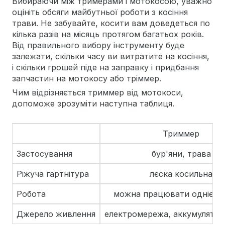
Вибираючи між тримерами і мотокосою, уважно
оцініть обсяги майбутньої роботи з косіння
трави. Не забувайте, косити вам доведеться по
кілька разів на місяць протягом багатьох років.
Від правильного вибору інструменту буде
залежати, скільки часу ви витратите на косіння,
і скільки грошей піде на заправку і придбання
запчастин на мотокосу або тріммер.
Чим відрізняється триммер від мотокоси,
допоможе зрозуміти наступна таблиця.
Триммер
Застосування
бур'яни, трава
Ріжуча гартнітура
лєска косильна
Робота
можна працювати однією 
Джерело живлення
електромережа, аккумулятор