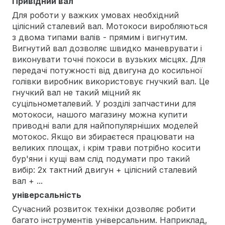
Привідний вал
Для роботи у важких умовах необхідний
цілісний сталевий вал. Мотокоси виробляються
з двома типами валів - прямим і вигнутим.
Вигнутий вал дозволяє швидко маневрувати і
виконувати точні покоси в вузьких місцях. Для
передачі потужності від двигуна до косильної
голівки виробник використовує гнучкий вал. Це
гнучкий вал не такий міцний як
суцільнометалевий. У розділі запчастини для
мотокоси, нашого магазину можна купити
приводні вали для найпопулярніших моделей
мотокос. Якщо ви збираєтеся працювати на
великих площах, і крім трави потрібно косити
бур'яни і кущі вам слід подумати про такий
вибір: 2х тактний двигун + цілісний сталевий
вал + ...
універсальність
Сучасний розвиток техніки дозволяє робити
багато інструментів універсальним. Наприклад,