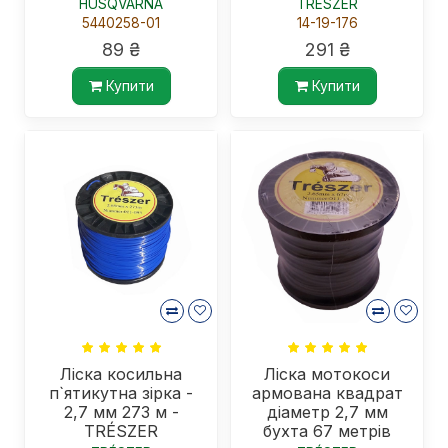
HUSQVARNA
TRÉSZER
5440258-01
14-19-176
89 ₴
291 ₴
Купити
Купити
Ліска косильна
Ліска мотокоси
п`ятикутна зірка -
армована квадрат
2,7 мм 273 м -
діаметр 2,7 мм
TRÉSZER
бухта 67 метрів