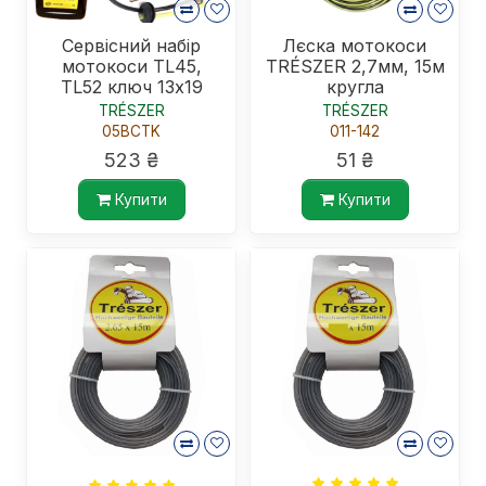
Сервісний набір
Лєска мотокоси
мотокоси TL45,
TRÉSZER 2,7мм, 15м
TL52 ключ 13х19
кругла
TRÉSZER
TRÉSZER
05BCTK
011-142
523 ₴
51 ₴
Купити
Купити