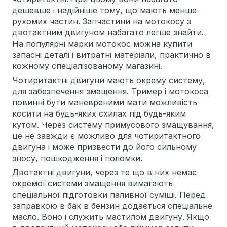
дешевше і надійніше тому, що мають менше
рухомих частин. Запчастини на мотокосу з
двотактним двигуном набагато легше знайти.
На популярні марки мотокос можна купити
запасні деталі і витратні матеріали, практично в
кожному спеціалізованому магазині.
Чотиритактні двигуни мають окрему систему,
для забезпечення змащення. Тример і мотокоса
повинні бути маневреними мати можливість
косити на будь-яких схилах під будь-яким
кутом. Через систему примусового змащування,
це не завжди є можливо для чотиритактного
двигуна і може призвести до його сильному
зносу, пошкодження і поломки.
Двотактні двигуни, через те що в них немає
окремої системи змащення вимагають
спеціальної підготовки паливної суміші. Перед
заправкою в бак в бензин додається спеціальне
масло. Воно і служить мастилом двигуну. Якщо