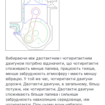
Вибираючи між двотактним і чотиритактним
двигуном потрібно відзначити, що чотиритактні
споживають менше палива, працюють тихіше,
менше забруднюють атмосферу і мають меншу
вібрацію. У той же час, чотиритактні двигуни
дорожчі. Двотактні двигуни, в загальному, більш
потужні, ніж чотиритактні. Двотактні двигуни
споживають більше палива і сильніше
забруднюють навколишнє середовище, ніж
чотиритактні. При цьому вони набагато