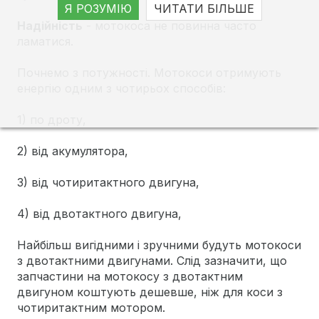
Я РОЗУМІЮ
ЧИТАТИ БІЛЬШЕ
Надійність
- мотокоса не повинна часто
ламатися.
Почнемо з потужності. Мотокоси отримують
енергію одним з чотирьох способів:
1) по дроту,
2) від акумулятора,
3) від чотиритактного двигуна,
4) від двотактного двигуна,
Найбільш вигідними і зручними будуть мотокоси
з двотактними двигунами. Слід зазначити, що
запчастини на мотокосу з двотактним
двигуном коштують дешевше, ніж для коси з
чотиритактним мотором.