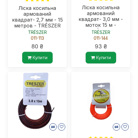
Ліска косильна
Ліска косильна
армований
армований
квадрат- 3,0 мм -
квадрат- 2,7 мм - 15
моток 15 м -
метров - TRÉSZER
TRÉSZER
TRÉSZER
TRÉSZER
011-113
011-144
80 ₴
93 ₴
Купити
Купити