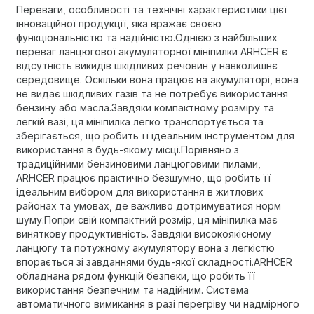
Переваги, особливості та технічні характеристики цієї
інноваційної продукції, яка вражає своєю
функціональністю та надійністю.Однією з найбільших
переваг ланцюгової акумуляторної мініпилки ARHCER є
відсутність викидів шкідливих речовин у навколишнє
середовище. Оскільки вона працює на акумуляторі, вона
не видає шкідливих газів та не потребує використання
бензину або масла.Завдяки компактному розміру та
легкій вазі, ця мініпилка легко транспортується та
зберігається, що робить її ідеальним інструментом для
використання в будь-якому місці.Порівняно з
традиційними бензиновими ланцюговими пилами,
ARHCER працює практично безшумно, що робить її
ідеальним вибором для використання в житлових
районах та умовах, де важливо дотримуватися норм
шуму.Попри свій компактний розмір, ця мініпилка має
виняткову продуктивність. Завдяки високоякісному
ланцюгу та потужному акумулятору вона з легкістю
впорається зі завданнями будь-якої складності.ARHCER
обладнана рядом функцій безпеки, що робить її
використання безпечним та надійним. Система
автоматичного вимикання в разі перегріву чи надмірного