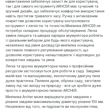
навантаження забезпечує захист як для користувача,
так і для самого інструменту.ARHCER має сучасний та
зручний дизайн, що забезпечує комфортне використання
навіть протягом тривалого часу. Ручка з антиковзним
покриттям дозволяє користувачу контролювати
інструмент з легкістю та точністю.Мініпилка ARHCER не
потребує складних процедур обслуговування. Легка
заміна ланцюга та швидка зарядка акумулятора роблять
її ідеальним вибором для будь-якого користувача,
незалежно від рівня досвіду.Ця мініпилка оснащена
системою плавного регулювання швидкості, що
дозволяє користувачу налаштовувати її відповідно до
конкретних завдань та умов.
Легка та зручна акумуляторна пилка з професійним
ресурсом застосовується для роботи в саду. Завдяки
малій вазі та малошумному, екологічному двигуну пила
дуже практична. Пиляння дров, обрізка саду, заготівля
хмизу під час виїзду на природу - все це зробити дуже
просто з акумуляторною пилкою ARCHER.
Мініпилка Archer може вирішувати різні завдання з
різання завдяки максимальному діаметру різання 100 мм.
Незалежно від того, чи підрізаєте ви неслухняні гілки,