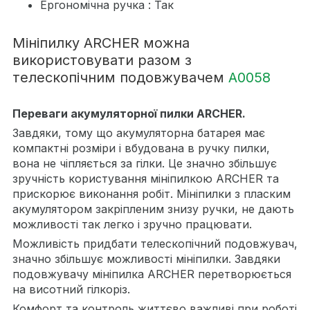
Ергономічна ручка : Так
Мініпилку ARCHER можна
використовувати разом з
телескопічним подовжувачем
A0058
Переваги акумуляторної пилки ARCHER.
Завдяки, тому що акумуляторна батарея має
компактні розміри і вбудована в ручку пилки,
вона не чіпляється за гілки. Це значно збільшує
зручність користування мініпилкою ARCHER та
прискорює виконання робіт. Мініпилки з пласким
акумулятором закріпленим знизу ручки, не дають
можливості так легко і зручно працювати.
Можливість придбати телескопічний подовжувач,
значно збільшує можливості мініпилки. Завдяки
подовжувачу мініпилка ARCHER перетворюється
на висотний гілкоріз.
Комфорт та контроль життєво важливі при роботі