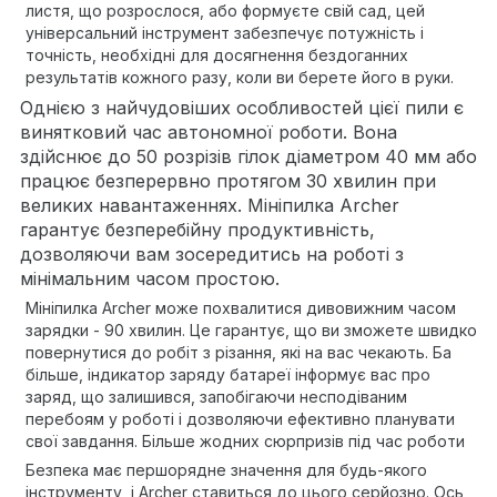
листя, що розрослося, або формуєте свій сад, цей
універсальний інструмент забезпечує потужність і
точність, необхідні для досягнення бездоганних
результатів кожного разу, коли ви берете його в руки.
Однією з найчудовіших особливостей цієї пили є
винятковий час автономної роботи. Вона
здійснює до 50 розрізів гілок діаметром 40 мм або
працює безперервно протягом 30 хвилин при
великих навантаженнях. Мініпилка Archer
гарантує безперебійну продуктивність,
дозволяючи вам зосередитись на роботі з
мінімальним часом простою.
Мініпилка Archer може похвалитися дивовижним часом
зарядки - 90 хвилин. Це гарантує, що ви зможете швидко
повернутися до робіт з різання, які на вас чекають. Ба
більше, індикатор заряду батареї інформує вас про
заряд, що залишився, запобігаючи несподіваним
перебоям у роботі і дозволяючи ефективно планувати
свої завдання. Більше жодних сюрпризів під час роботи
Безпека має першорядне значення для будь-якого
інструменту, і Archer ставиться до цього серйозно. Ось