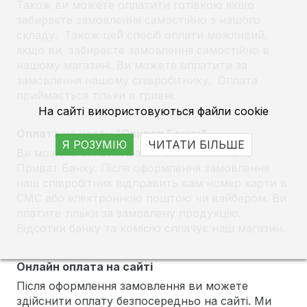
Також ви можете оплатити готівкою якщо
забираєте замовлення самостійно з нашого
складу. Також цей спосіб оплати можливий,
якщо ви забираєте замовлення самостійно в
нашому магазині. Ви можете оплатити за
замовлення нашому співробітнику. Оплата
приймається тільки в гривні.
На сайті використовуються файли cookie
Оплата на карту "Приват Банку"
Я РОЗУМІЮ
ЧИТАТИ БІЛЬШЕ
Ви можете оплатити замовлення на карту
Приват Банку. Після оформлення замовлення
наш співробітник відправить вам номер карти в
СМС або електронною поштою чи вайбером. Ви
платите тільки за замовлену продукцію.
Відсотки банку та комісію сплачує наш магазин.
Онлайн оплата на сайті
Після оформлення замовлення ви можете
здійснити оплату безпосередньо на сайті. Ми