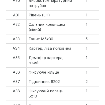
A30
Високотемпературний
1
патрубок
A31
Рівень (LH)
1
A32
Сальник коленвала
1
(лівий)
A33
Гвинт М5х30
5
A34
Картер, ліва половина
1
A35
Демпфер картера,
1
лівий
A36
Фіксуюче кільце
1
A37
Підшипник 6202
2
A38
Фіксуючий палець
1
6х10