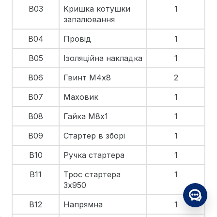
B03
Кришка котушки
1
запалювання
B04
Провід
1
B05
Ізоляційна накладка
1
B06
Гвинт М4х8
2
B07
Маховик
1
B08
Гайка М8х1
1
B09
Стартер в зборі
1
B10
Ручка стартера
1
B11
Трос стартера
1
3х950
B12
Напрямна
1