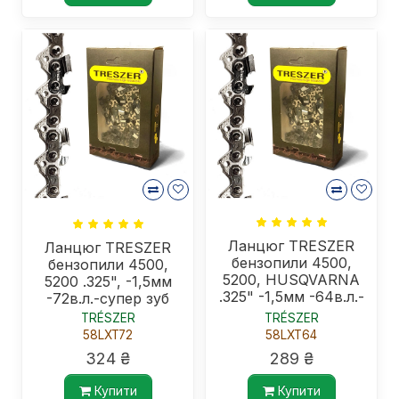
Ланцюг TRESZER
Ланцюг TRESZER
бензопили 4500,
бензопили 4500,
5200, HUSQVARNA
5200 .325", -1,5мм
.325" -1,5мм -64в.л.-
-72в.л.-супер зуб
супер зуб
TRÉSZER
TRÉSZER
58LXT72
58LXT64
324 ₴
289 ₴
Купити
Купити