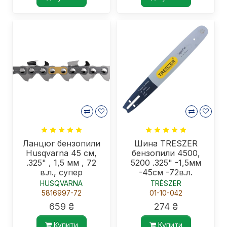
Ланцюг бензопили
Шина TRESZER
Husqvarna 45 см,
бензопили 4500,
.325" , 1,5 мм , 72
5200 .325" -1,5мм
в.л., супер
-45см -72в.л.
HUSQVARNA
TRÉSZER
5816997-72
01-10-042
659 ₴
274 ₴
Купити
Купити