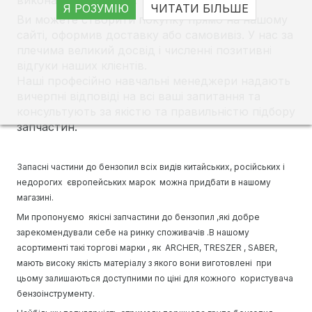
виконанням деталей.
Я РОЗУМІЮ
ЧИТАТИ БІЛЬШЕ
Ви можете створити покупку прямо на нашому
сайті, оформив доставку або самовивіз. У нас за
плечима великий досвід і численні позитивні
відгуки наших клієнтів.
Наші професійно навчальні менеджери надають
вичерпні відповіді на всі ваші запитання та
консультують за якістю та правильністю підбору
запчастин.
Запасні частини до бензопил всіх видів китайських, російських і
недорогих європейських марок можна придбати в нашому
магазині.
Ми пропонуємо якісні запчастини до бензопил ,які добре
зарекомендували себе на ринку споживачів .В нашому
асортименті такі торгові марки , як ARCHER, TRESZER , SABER,
мають високу якість матеріалу з якого вони виготовлені при
цьому залишаються доступними по ціні для кожного користувача
бензоінструменту.