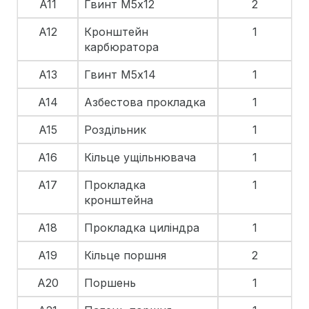
A11
Гвинт М5х12
2
A12
Кронштейн
1
карбюратора
A13
Гвинт М5х14
1
A14
Азбестова прокладка
1
A15
Роздільник
1
A16
Кільце ущільнювача
1
A17
Прокладка
1
кронштейна
A18
Прокладка циліндра
1
A19
Кільце поршня
2
A20
Поршень
1