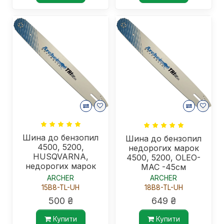
Шина до бензопил
Шина до бензопил
4500, 5200,
недорогих марок
HUSQVARNA,
4500, 5200, OLEO-
недорогих марок
MAC -45см
-38см, паз 1,5мм
ARCHER
ARCHER
15B8-TL-UH
18B8-TL-UH
500 ₴
649 ₴
Купити
Купити