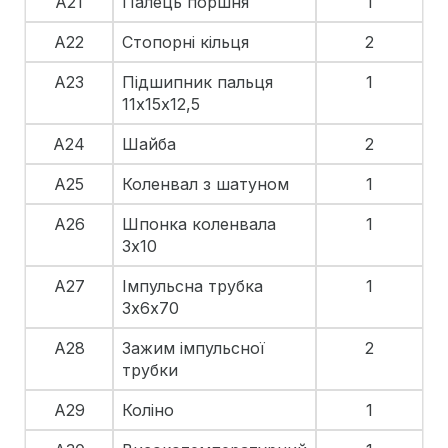
A21
Палець поршня
1
A22
Стопорні кільця
2
A23
Підшипник пальця
1
11х15х12,5
A24
Шайба
2
A25
Коленвал з шатуном
1
A26
Шпонка коленвала
1
3х10
A27
Імпульсна трубка
1
3х6х70
A28
Зажим імпульсної
2
трубки
A29
Коліно
1