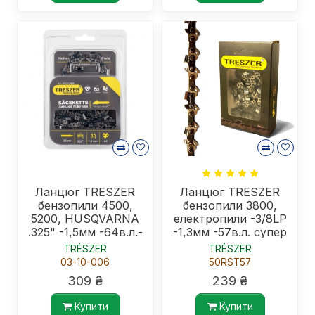
Ланцюг TRESZER
Ланцюг TRESZER
бензопили 4500,
бензопили 3800,
5200, HUSQVARNA
електропили -3/8LP
.325" -1,5мм -64в.л.-
-1,3мм -57в.л. супер
блістер
зуб
TRÉSZER
TRÉSZER
03-10-006
50RST57
309 ₴
239 ₴
Купити
Купити