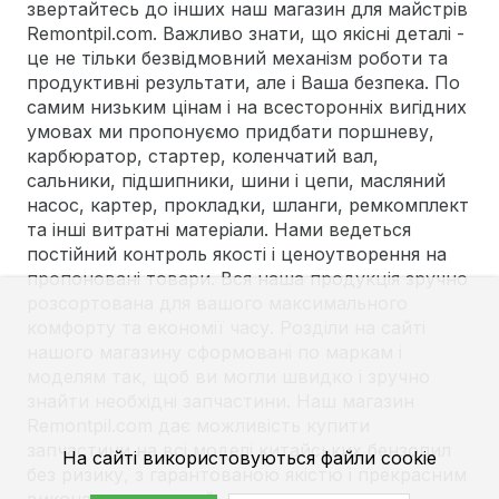
звертайтесь до інших наш магазин для майстрів
Remontpil.com. Важливо знати, що якісні деталі -
це не тільки безвідмовний механізм роботи та
продуктивні результати, але і Ваша безпека. По
самим низьким цінам і на всесторонніх вигідних
умовах ми пропонуємо придбати поршневу,
карбюратор, стартер, коленчатий вал,
сальники, підшипники, шини і цепи, масляний
насос, картер, прокладки, шланги, ремкомплект
та інші витратні матеріали. Нами ведеться
постійний контроль якості і ценоутворення на
пропоновані товари. Вся наша продукція зручно
розсортована для вашого максимального
комфорту та економії часу. Розділи на сайті
нашого магазину сформовані по маркам і
моделям так, щоб ви могли швидко і зручно
знайти необхідні запчастини. Наш магазин
Remontpil.com дає можливість купити
запчастини на всі моделі китайських бензопил
На сайті використовуються файли cookie
без ризику, з гарантованою якістю і прекрасним