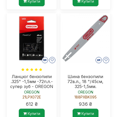
Купити
Купити
Ланцюг бензопили
Шина бензопили
.325" -1,5мм -72п.л.-
72в.л., 18 "/45см,
супер зуб - OREGON
325-1,5мм.
OREGON
OREGON
21LPX072E
188PXBK095
612 ₴
936 ₴
Купити
Купити