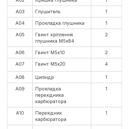
A02
Кришка глушника
1
A03
Глушитель
1
A04
Прокладка глушника
1
A05
Гвинт кріплення
2
глушника М5х84
A06
Гвинт М5х10
2
A07
Гвинт М5х20
4
A08
Циліндр
1
A09
Прокладка
1
перехідника
карбюратора
A10
Перехідник
1
карбюратора