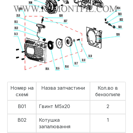
Номер на
Назва запчастини
Кол.во в
схемі
бензопиле
B01
Гвинт М5х20
2
B02
Котушка
1
запалювання