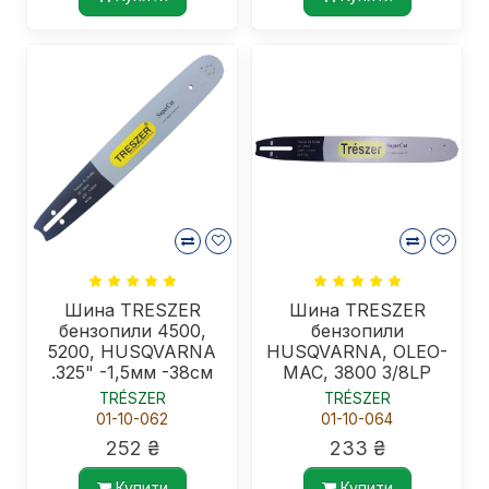
Шина TRESZER
Шина TRESZER
бензопили 4500,
бензопили
5200, HUSQVARNA
HUSQVARNA, OLEO-
.325" -1,5мм -38см
MAC, 3800 3/8LP
-64в.л.
-1,3мм -40см
TRÉSZER
TRÉSZER
-56/57в.л.
01-10-062
01-10-064
252 ₴
233 ₴
Купити
Купити