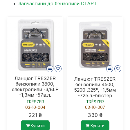
Запчастини до бензопили СТАРТ
Ланцюг TRESZER
Ланцюг TRESZER
бензопили 3800,
бензопили 4500,
електропили -3/8LP
5200 .325", -1,5мм
-1,3мм -57в.л.
-72в.л.-блістер
блістер
TRÉSZER
TRÉSZER
03-10-004
03-10-007
221 ₴
330 ₴
Купити
Купити