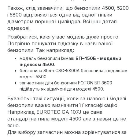
Також, слід зазначити, що бензопили 4500, 5200
і 5800 відрізняються одна від одної тільки
діаметром поршня і циліндра. Всі інші деталі
однакові.
Розібратися, какя у вас модель дуже просто.
Потрібно пошукати підказку в назві вашої
бензопили. Так наприклад:
модель бензопили Іжмаш
БП-450Б - модель з
індексом 4500.
бензопила Stern CSG-5800A бензопила з індексом
моделі 5800.
запчастини для бензопили FOTON БП 3600
підійдуть як відмічені для моделі 4500.
Бувають і такі ситуації, коли за назвою і моделі
бензопили важко визначити її класифікацію.
Наприклад EUROTEC GA 107J це сама
стандартна пила моделі 4500 але з назви це не
ясно.
Для вибору запчастин можна зорієнтуватися за