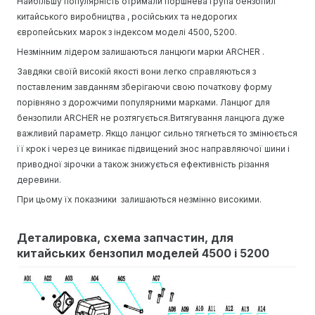
Найбільшу популярність отримали поршнева група бензопил
китайського виробництва , російських та недорогих
європейських марок з індексом моделі 4500, 5200.
Незмінним лідером залишаються ланцюги марки ARCHER .
Завдяки своїй високій якості вони легко справляються з
поставленим завданням зберігаючи свою початкову форму
порівняно з дорожчими популярними марками. Ланцюг для
бензопили ARCHER не розтягується.Витягування ланцюга дуже
важливий параметр. Якщо ланцюг сильно тягнеться то змінюється
її крок і через це виникає підвищений знос направляючої шини і
приводної зірочки а також знижується ефективність різання
деревини.
При цьому їх показники залишаються незмінно високими.
Деталировка, схема запчастин, для
китайських бензопил моделей 4500 і 5200