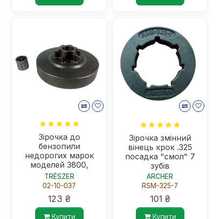
Зірочка до
Зірочка змінний
бензопили
вінець крок .325
недорогих марок
посадка "смол" 7
моделей 3800,
зубів
PARTNER 340S,
TRÉSZER
ARCHER
340S, 360S
02-10-037
RSM-325-7
123 ₴
101 ₴
Купити
Купити