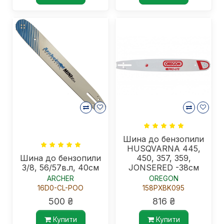
Шина до бензопили
HUSQVARNA 445,
Шина до бензопили
450, 357, 359,
3/8, 56/57в.л, 40см
JONSERED -38см
ARCHER
OREGON
16D0-CL-POO
158PXBK095
500 ₴
816 ₴
Купити
Купити