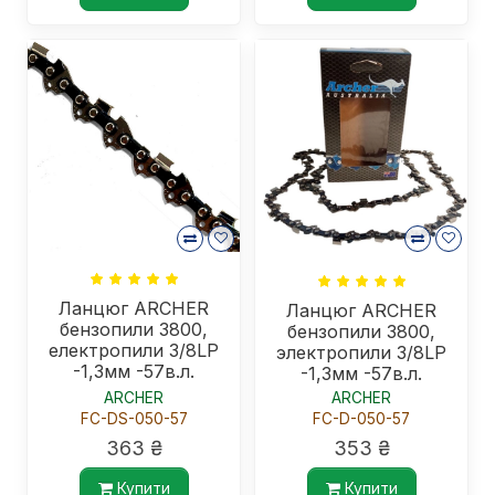
Ланцюг ARCHER
Ланцюг ARCHER
бензопили 3800,
бензопили 3800,
електропили 3/8LP
электропили 3/8LP
-1,3мм -57в.л.
-1,3мм -57в.л.
-подвійний
ARCHER
ARCHER
тирсогон
FC-DS-050-57
FC-D-050-57
363 ₴
353 ₴
Купити
Купити