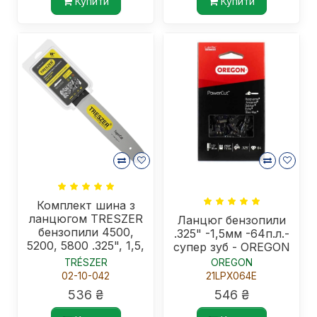
Купити
Купити
Комплект шина з
ланцюгом TRESZER
Ланцюг бензопили
бензопили 4500,
.325" -1,5мм -64п.л.-
5200, 5800 .325", 1,5,
супер зуб - OREGON
72в.л.
TRÉSZER
OREGON
02-10-042
21LPX064E
536 ₴
546 ₴