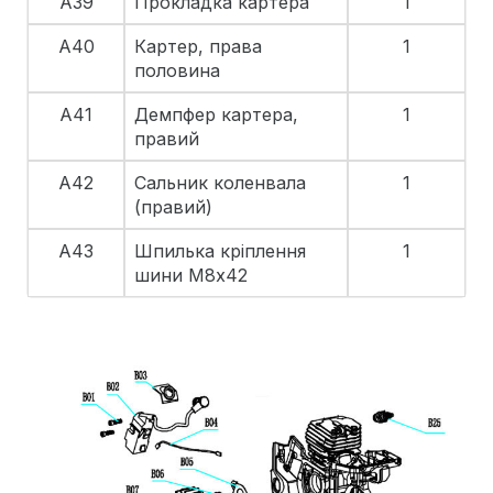
A39
Прокладка картера
1
A40
Картер, права
1
половина
A41
Демпфер картера,
1
правий
A42
Сальник коленвала
1
(правий)
A43
Шпилька кріплення
1
шини М8х42