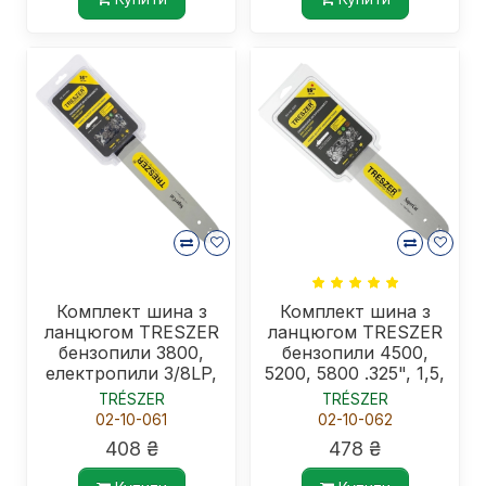
Комплект шина з
Комплект шина з
ланцюгом TRESZER
ланцюгом TRESZER
бензопили 3800,
бензопили 4500,
електропили 3/8LP,
5200, 5800 .325", 1,5,
1,3, 57в.л.
64в.л.
TRÉSZER
TRÉSZER
02-10-061
02-10-062
408 ₴
478 ₴