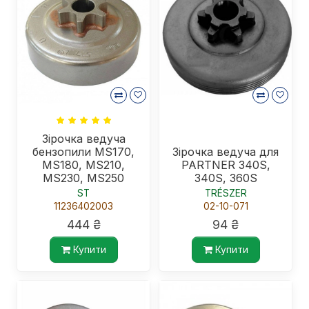
Зірочка ведуча
бензопили MS170,
Зірочка ведуча для
MS180, MS210,
PARTNER 340S,
MS230, MS250
340S, 360S
ST
TRÉSZER
11236402003
02-10-071
444 ₴
94 ₴
Купити
Купити