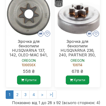
Зірочка для
Зірочка для
бензопили
бензопили
HUSQVARNA 137,
HUSQVARNA 236,
142, OLEO-MAC 941,
240, PARTNER 350,
цільна
351, Jonsered. OLEO-
OREGON
OREGON
MAC, цільна
106656X
106114
558 ₴
678 ₴
Купити
Купити
1
2
3
4
>
>|
Показано від 1 до 28 з 92 (всього сторінок: 4)