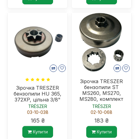
Зірочка TRESZER
бензопили ST
Зірочка TRESZER
MS260, MS270,
бензопили HU 365,
MS280, комплект
372XP, цільна 3/8"
.325"
TRÉSZER
TRÉSZER
03-10-038
02-10-068
165 ₴
183 ₴
Купити
Купити