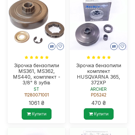
Зірочка бензопили
Зірочка бензопили
MS361, MS362,
комплект
MS440, комплект -
HUSQVARNA 365,
3/8" 8 зубів
372XP
ST
ARCHER
11280071001
PD5242
1061 ₴
470 ₴
Купити
Купити