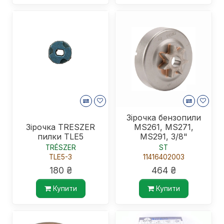
Зірочка бензопили
Зірочка TRESZER
MS261, MS271,
пилки TLE5
MS291, 3/8"
TRÉSZER
ST
TLE5-3
11416402003
180 ₴
464 ₴
Купити
Купити