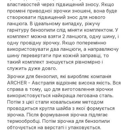
властивостей через підвищений зносу. Якщо
промені приводної зірочки зношені, вона буде
створювати підвищений знос для нового
ланцюга. В ідеальному випадку, ріжучу
гарнітуру бензопили слід міняти комплектом. У
комплект можна взяти 2 ланцюга, одну шину, і
одну провідну зірочку. Якщо поперемінно
використовувати два ланцюги, а направляючу
шину перевертати при кожній заправці, то
такий комплект зношується рівномірно і
служить дуже довго.
Зірочки для бензопил, які виробляє компанія
ARCHER - Австралія відрізняє висока якість. Вся
справа в тому, що для виготовлення зірочки
використовується найкраща легована сталь.
Потім з цієї стали ковальським методом
проводиться кругла шайба з якої формується
зірочка. Після формування зірочка підлягає
термообробці. Потім зірочка для бензопили
обточується на верстаті і упаковується.