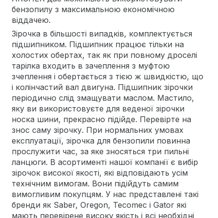
бензопилу з максимальною економічною
віддачею.
Зірочка в більшості випадків, комплектується
підшипником. Підшипник працює тільки на
холостих обертах, так як при повному дроселі
тарілка входить в зачеплення з муфтою
зчеплення і обертається з тією ж швидкістю, що
і колінчастий вал двигуна. Підшипник зірочки
періодично слід змащувати маслом. Мастило,
яку ви використовуєте для веденої зірочки
носка шини, прекрасно підійде. Перевірте на
знос саму зірочку. При нормальних умовах
експлуатації, зірочка для бензопили повинна
прослужити час, за яке зносяться три пильні
ланцюги. В асортименті нашої компанії є вибір
зірочок високої якості, які відповідають усім
технічним вимогам. Вони підійдуть самим
вимогливим покупцям. У нас представлені такі
бренди як Saber, Oregon, Tecomec і Gator які
мають перевірене високу якість і всі необхідні