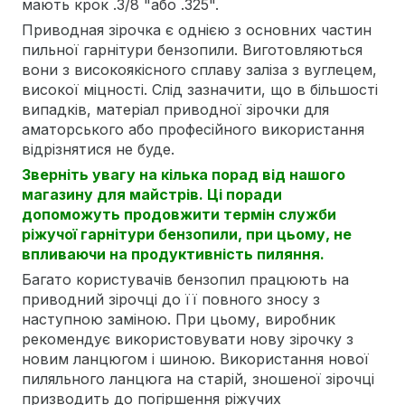
мають крок .3/8 "або .325".
Приводная зірочка є однією з основних частин
пильної гарнітури бензопили. Виготовляються
вони з високоякісного сплаву заліза з вуглецем,
високої міцності. Слід зазначити, що в більшості
випадків, матеріал приводної зірочки для
аматорського або професійного використання
відрізнятися не буде.
Зверніть увагу на кілька порад від нашого
магазину для майстрів. Ці поради
допоможуть продовжити термін служби
ріжучої гарнітури бензопили, при цьому, не
впливаючи на продуктивність пиляння.
Багато користувачів бензопил працюють на
приводний зірочці до її повного зносу з
наступною заміною. При цьому, виробник
рекомендує використовувати нову зірочку з
новим ланцюгом і шиною. Використання нової
пиляльного ланцюга на старій, зношеної зірочці
призводить до погіршення ріжучих