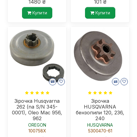
1480 ₴
101 ₴
Купити
Купити
Зірочка Husqvarna
Зірочка
262 (na S/N 345-
HUSQVARNA
0001), Oleo Mac 956,
бензопили 120, 236,
962
240
OREGON
HUSQVARNA
100758X
5300470-61