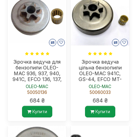
Зірочка ведуча для
Зірочка ведуча
бензопили OLEO-
цільна бензопили
MAC 936, 937, 940,
OLEO-MAC 941С,
941С, EFCO 136, 137,
GS-44, EFCO MT-
140, 141
440, .325"
OLEO-MAC
OLEO-MAC
50050136
50060033
684 ₴
684 ₴
Купити
Купити