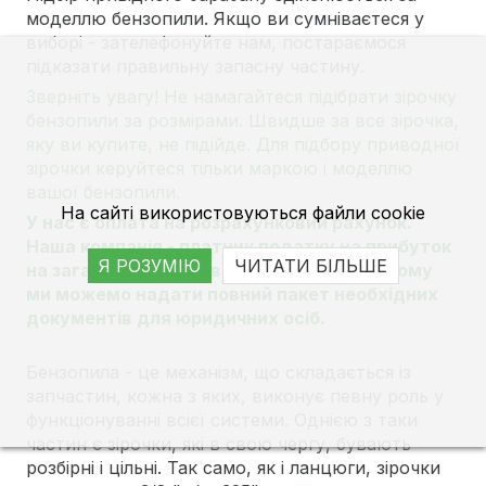
моделлю бензопили. Якщо ви сумніваєтеся у
виборі - зателефонуйте нам, постараємося
підказати правильну запасну частину.
Зверніть увагу! Не намагайтеся підібрати зірочку
бензопили за розмірами. Швидше за все зірочка,
яку ви купите, не підійде. Для підбору приводної
зірочки керуйтеся тільки маркою і моделлю
вашої бензопили.
На сайті використовуються файли cookie
У нас є оплата на розрахунковий рахунок.
Наша компанія - платник податку на прибуток
Я РОЗУМІЮ
ЧИТАТИ БІЛЬШЕ
на загальних підставах і платник ПДВ, тому
ми можемо надати повний пакет необхідних
документів для юридичних осіб.
Бензопила - це механізм, що складається із
запчастин, кожна з яких, виконує певну роль у
функціонуванні всієї системи. Однією з таки
частин є зірочки, які в свою чергу, бувають
розбірні і цільні. Так само, як і ланцюги, зірочки