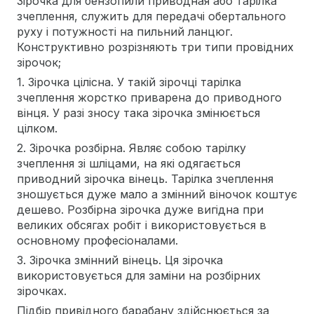
Зірочка для бензопили приводная або тарілка
зчеплення, служить для передачі обертального
руху і потужності на пильний ланцюг.
Конструктивно розрізняють три типи провідних
зірочок;
1. Зірочка цілісна. У такій зірочці тарілка
зчеплення жорстко приварена до приводного
вінця. У разі зносу така зірочка змінюється
цілком.
2. Зірочка розбірна. Являє собою тарілку
зчеплення зі шліцами, на які одягається
приводний зірочка вінець. Тарілка зчеплення
зношується дуже мало а змінний віночок коштує
дешево. Розбірна зірочка дуже вигідна при
великих обсягах робіт і використовується в
основному професіоналами.
3. Зірочка змінний вінець. Ця зірочка
використовується для заміни на розбірних
зірочках.
Підбір привідного барабану здійснюється за