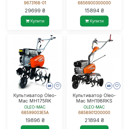
9673168-01
6856900300000
29699 ₴
15894 ₴
Купити
Купити
Культиватор Oleo-
Культиватор Oleo-
Mac MH175RK
Mac MH198RKS
OLEO-MAC
OLEO-MAC
68599003E5A
6858901200000
19896 ₴
21894 ₴