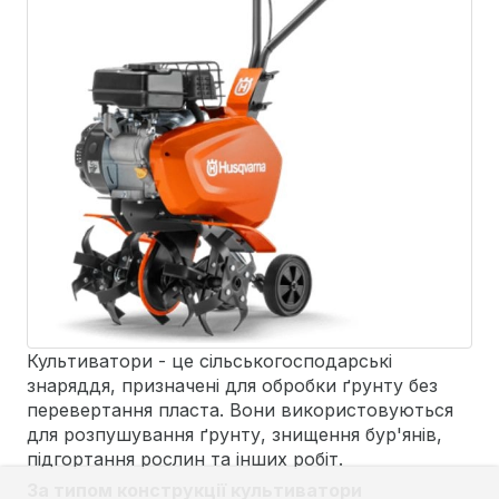
Культиватори - це сільськогосподарські
знаряддя, призначені для обробки ґрунту без
перевертання пласта. Вони використовуються
для розпушування ґрунту, знищення бур'янів,
підгортання рослин та інших робіт.
За типом конструкції культиватори