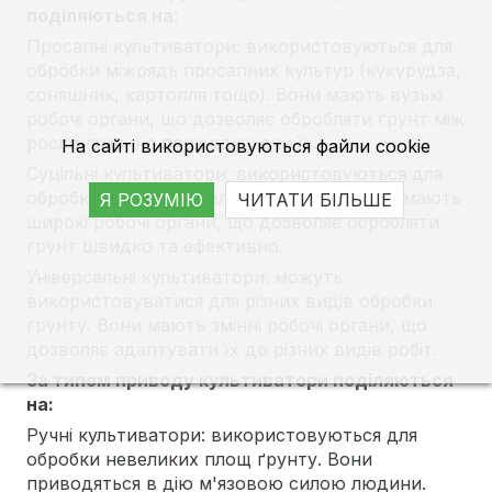
поділяються на:
Просапні культиватори: використовуються для
обробки міжрядь просапних культур (кукурудза,
соняшник, картопля тощо). Вони мають вузькі
робочі органи, що дозволяє обробляти ґрунт між
рослинами, не пошкоджуючи їх.
На сайті використовуються файли cookie
Суцільні культиватори: використовуються для
обробки ґрунту на великих площах. Вони мають
Я РОЗУМІЮ
ЧИТАТИ БІЛЬШЕ
широкі робочі органи, що дозволяє обробляти
ґрунт швидко та ефективно.
Універсальні культиватори: можуть
використовуватися для різних видів обробки
ґрунту. Вони мають змінні робочі органи, що
дозволяє адаптувати їх до різних видів робіт.
За типом приводу культиватори поділяються
на:
Ручні культиватори: використовуються для
обробки невеликих площ ґрунту. Вони
приводяться в дію м'язовою силою людини.