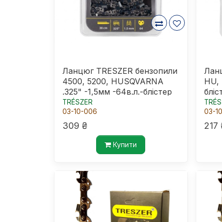
Ланцюг TRESZER бензопили
Лан
4500, 5200, HUSQVARNA
HU, 
.325" -1,5мм -64в.л.-блістер
бліс
TRÉSZER
TRÉS
03-10-006
03-1
309 ₴
217 
Купити