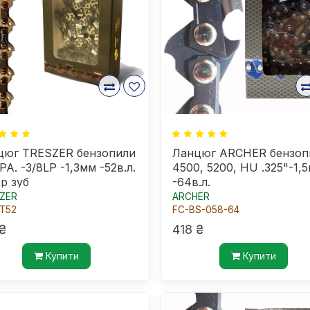
цюг TRESZER бензопили
Ланцюг ARCHER бензоп
PA. -3/8LP -1,3мм -52в.л.
4500, 5200, HU .325"-1,
р зуб
-64в.л.
ZER
ARCHER
T52
FC-BS-058-64
₴
418 ₴
Купити
Купити