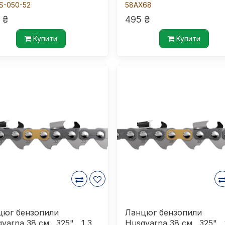
S-050-52
58AX68
 ₴
495 ₴
Купити
Купити
цюг бензопили
Ланцюг бензопили
varna 38 см, .325" , 1,3
Husqvarna 38 см, .325" , 