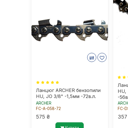
Лан
Ланцюг ARCHER бензопили
HU, 
HU, JO 3/8" -1,5мм -72в.л.
-56в
ARCHER
ARCH
FC-A-058-72
FC-D
575 ₴
357
Купити