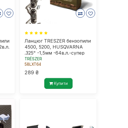
пили
Ланцюг TRESZER бензопили
2в.л.
4500, 5200, HUSQVARNA
.325" -1,5мм -64в.л.-супер
зуб
TRÉSZER
58LXT64
289 ₴
Купити