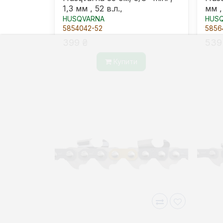
1,3 мм , 52 в.л.,
мм ,
HUSQVARNA
HUS
5854042-52
5856
399 ₴
539
Купити