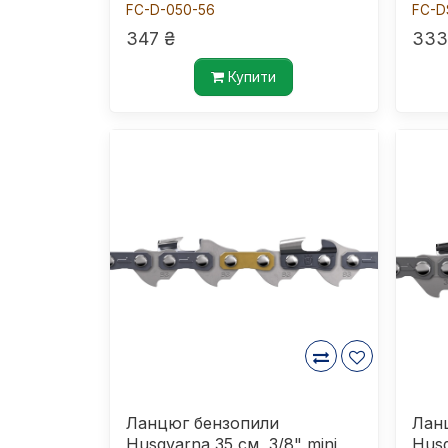
FC-D-050-56
FC-D
347 ₴
333
Купити
Ланцюг бензопили
Лан
Husqvarna 35 см, 3/8" mini ,
Husq