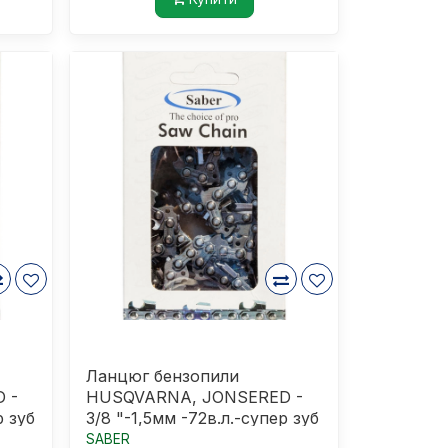
Ланцюг бензопили
 -
HUSQVARNA, JONSERED -
р зуб
3/8 "-1,5мм -72в.л.-супер зуб
SABER