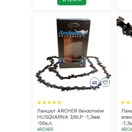
Ланцюг ARCHER бензопили
Лан
HUSQVARNA 3/8LP -1,3мм
елек
-56в.л.
-1,3
тир
ARCHER
ARCH