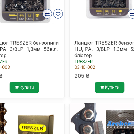
цюг TRESZER бензопили
Ланцюг TRESZER бензо
PA -3/8LP -1,3мм -56в.л.
HU, PA. -3/8LP -1,3мм -5
тер
блістер
ZER
TRÉSZER
0-003
03-10-002
₴
205 ₴
Купити
Купити