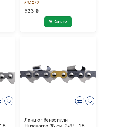
58AX72
523 ₴
Купити
Ланцюг бензопили
1,5
Husqvarna 38 см, 3/8" , 1,5