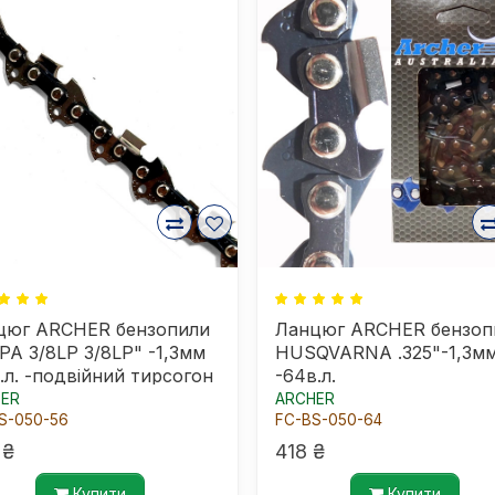
цюг ARCHER бензопили
Ланцюг ARCHER бензоп
PA 3/8LP 3/8LP" -1,3мм
HUSQVARNA .325"-1,3м
.л. -подвійний тирсогон
-64в.л.
ER
ARCHER
S-050-56
FC-BS-050-64
 ₴
418 ₴
Купити
Купити