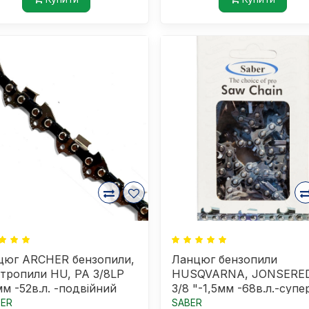
цюг ARCHER бензопили,
Ланцюг бензопили
тропили HU, PA 3/8LP
HUSQVARNA, JONSERED
мм -52в.л. -подвійний
3/8 "-1,5мм -68в.л.-супе
согон
ER
SABER