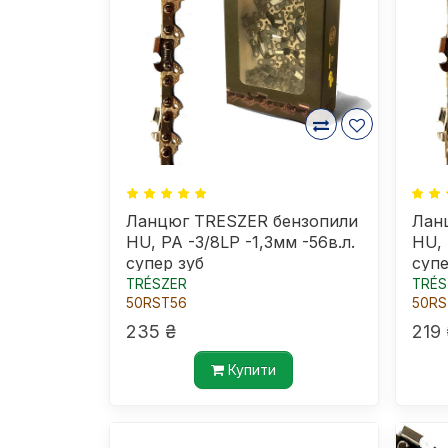
Ланцюг TRESZER бензопили
Лан
HU, PA -3/8LP -1,3мм -56в.л.
HU, 
супер зуб
супе
TRÉSZER
TRÉS
50RST56
50RS
235 ₴
219 
Купити