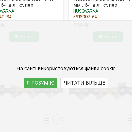
 64 в.л., супер
мм , 64 в.л., супер
QVARNA
HUSQVARNA
411-64
5816997-64
 ₴
589 ₴
Купити
Купити
На сайті використовуються файли cookie
Я РОЗУМІЮ
ЧИТАТИ БІЛЬШЕ