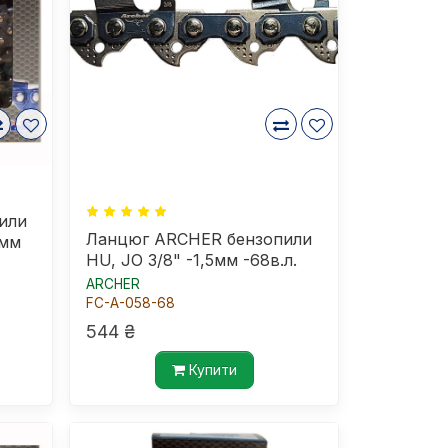
или
Ланцюг ARCHER бензопили
5мм
HU, JO 3/8" -1,5мм -68в.л.
ARCHER
FC-A-058-68
544 ₴
Купити