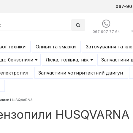
067-90
067 907 77 64
ої техніки
Оливи та змазки
Заточування та кл
 до бензопили
Ліска, голівка, ніж
Запчастини 
 електропил
Запчастини чотиритактний двигун
зопили HUSQVARNA
бензопили HUSQVARNA