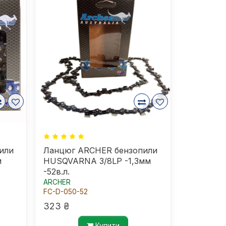
или
Ланцюг ARCHER бензопили
м
HUSQVARNA 3/8LP -1,3мм
-52в.л.
ARCHER
FC-D-050-52
323 ₴
Купити