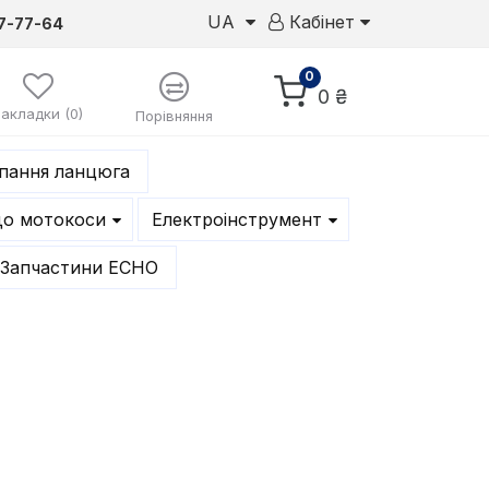
UA
Кабінет
7-77-64
0
0 ₴
Закладки (0)
Порівняння
епання ланцюга
до мотокоси
Електроінструмент
Запчастини ECHO