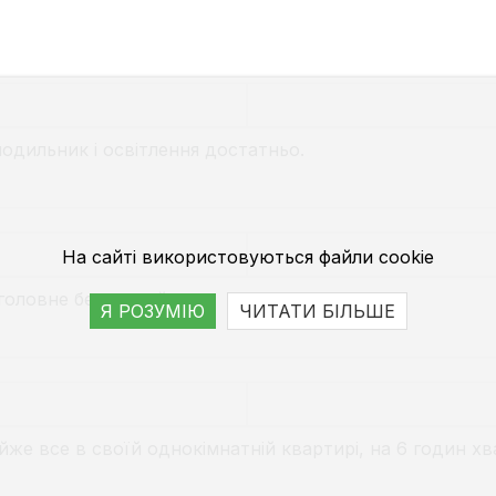
одильник і освітлення достатньо.
На сайті використовуються файли cookie
головне безпечний.
Я РОЗУМІЮ
ЧИТАТИ БІЛЬШЕ
же все в своїй однокімнатній квартирі, на 6 годин хва