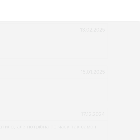
13.02.2025
15.01.2025
17.12.2024
тило, але потрібна по часу так само і