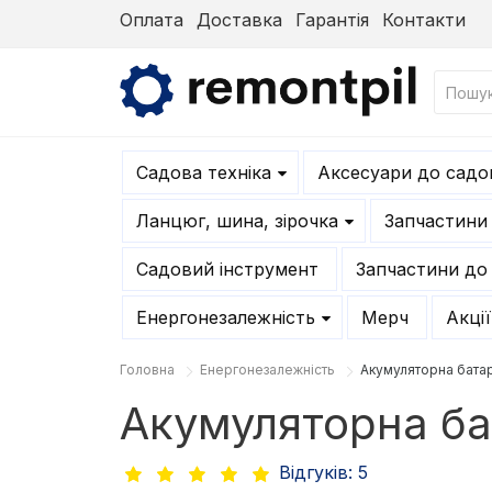
Оплата
Доставка
Гарантія
Контакти
Садова техніка
Аксесуари до садов
Ланцюг, шина, зірочка
Запчастини
Садовий інструмент
Запчастини до
Енергонезалежність
Мерч
Акції
Головна
Енергонезалежність
Акумуляторна бата
Акумуляторна ба
Відгуків: 5