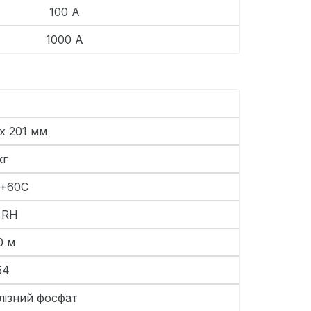
100 А
1000 А
 х 201 мм
кг
 +60С
 RH
0 м
54
алізний фосфат