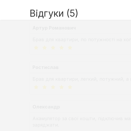
Відгуки (5)
Артур Романович
Брав для квартири, по потужності на хол
Ростислав
Брав для квартири, легкий, потужний, а 
Олександр
Акамулятор за свої кошти, підключив май
заряджати.