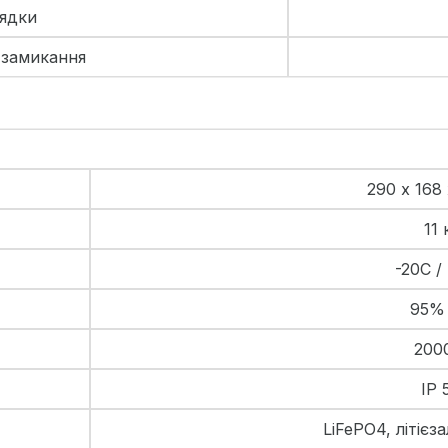
ядки
 замикання
290 х 168
11 
-20С /
95%
200
IP 
LiFePO4, літієз