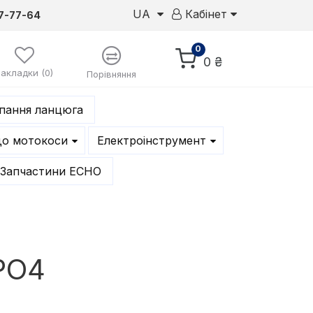
UA
Кабінет
7-77-64
0
0 ₴
Закладки (0)
Порівняння
епання ланцюга
до мотокоси
Електроінструмент
Запчастини ECHO
PO4