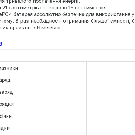
ля тривалого постачання енергії.
 21 сантиметрів і товщіною 16 сантиметрів.
FePO4 батарея абсолютно безпечна для використання 
тему. В разі необхідності отримання більшої ємності,
них проектів в Німеччині
9
казники
аряд
заряд
рядки
січки
ядки