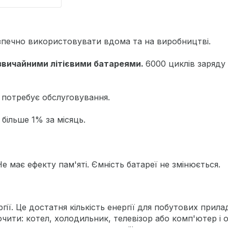
зпечно використовувати вдома та на виробництві.
з звичайними літієвими батареями.
6000 циклів заряду
 потребує обслуговування.
більше 1% за місяць.
Не має ефекту пам'яті. Ємність батареї не змінюється.
гії. Це достатня кількість енергії для побутових прила
ити: котел, холодильник, телевізор або комп'ютер і о