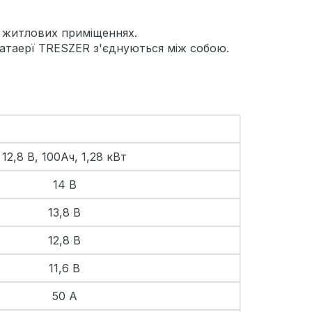
у житлових приміщеннях.
 батаерї TRESZER з'єднуються між собою.
12,8 В, 100Ач, 1,28 кВт
14 В
13,8 В
12,8 В
11,6 В
50 А