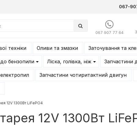
067-90
067 907 77 64
ої техніки
Оливи та змазки
Заточування та кл
 до бензопили
Ліска, голівка, ніж
Запчастини 
 електропил
Запчастини чотиритактний двигун
рея 12V 1300Вт LiFePO4
тарея 12V 1300Вт LiFe