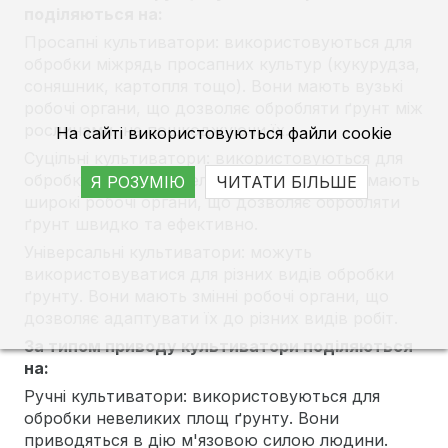
поділяються на:
Просапні культиватори: використовуються для
обробки міжрядь просапних культур (кукурудза,
соняшник, картопля тощо). Вони мають вузькі
робочі органи, що дозволяє обробляти ґрунт між
рослинами, не пошкоджуючи їх.
На сайті використовуються файли cookie
Суцільні культиватори: використовуються для
обробки ґрунту на великих площах. Вони мають
Я РОЗУМІЮ
ЧИТАТИ БІЛЬШЕ
широкі робочі органи, що дозволяє обробляти
ґрунт швидко та ефективно.
Універсальні культиватори: можуть
використовуватися для різних видів обробки
ґрунту. Вони мають змінні робочі органи, що
дозволяє адаптувати їх до різних видів робіт.
За типом приводу культиватори поділяються
на:
Ручні культиватори: використовуються для
обробки невеликих площ ґрунту. Вони
приводяться в дію м'язовою силою людини.