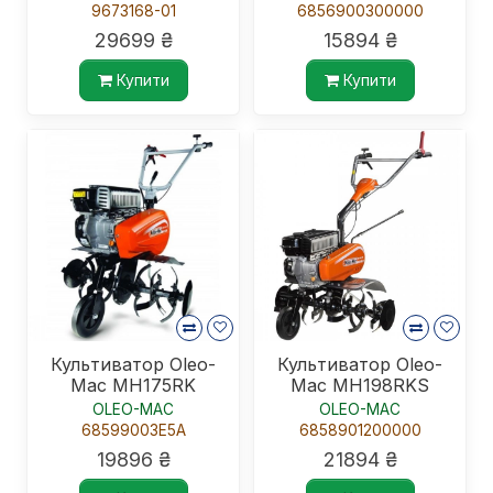
9673168-01
6856900300000
29699 ₴
15894 ₴
Купити
Купити
Культиватор Oleo-
Культиватор Oleo-
Mac MH175RK
Mac MH198RKS
OLEO-MAC
OLEO-MAC
68599003E5A
6858901200000
19896 ₴
21894 ₴