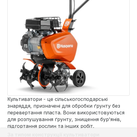
Культиватори - це сільськогосподарські
знаряддя, призначені для обробки ґрунту без
перевертання пласта. Вони використовуються
для розпушування ґрунту, знищення бур'янів,
підгортання рослин та інших робіт.
За типом конструкції культиватори