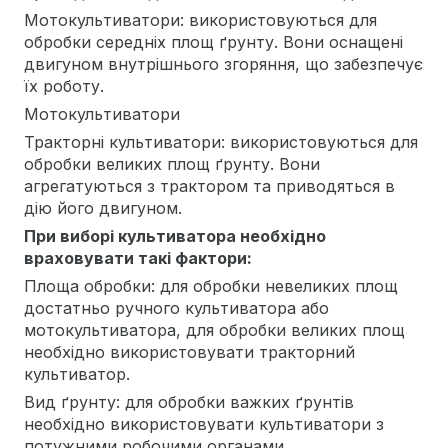
Мотокультиватори: використовуються для
обробки середніх площ ґрунту. Вони оснащені
двигуном внутрішнього згоряння, що забезпечує
їх роботу.
Мотокультиватори
Тракторні культиватори: використовуються для
обробки великих площ ґрунту. Вони
агрегатуються з трактором та приводяться в
дію його двигуном.
При виборі культиватора необхідно
враховувати такі фактори:
Площа обробки: для обробки невеликих площ
достатньо ручного культиватора або
мотокультиватора, для обробки великих площ
необхідно використовувати тракторний
культиватор.
Вид ґрунту: для обробки важких ґрунтів
необхідно використовувати культиватори з
потужними робочими органами.