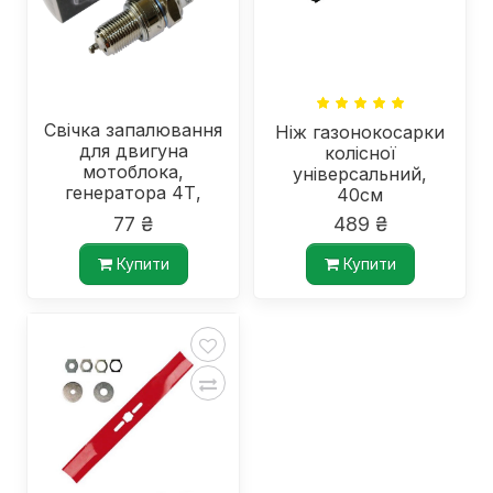
Свічка запалювання
Ніж газонокосарки
для двигуна
колісної
мотоблока,
універсальний,
генератора 4Т,
40см
довга спідниця
77 ₴
489 ₴
RN9YC/BPR6ES
Купити
Купити