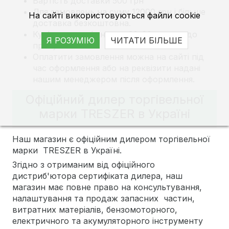
Вартість доставки 500 грн
Для замовлень на суму 12000 грн і більше
На сайті використовуються файли cookie
доставка безкоштовна.
Кур'єр зателефонує за 30-60 хвилин до
Я РОЗУМІЮ
ЧИТАТИ БІЛЬШЕ
прибуття.
Оплатити замовлення можна на сайті під
час оформлення або на реквізити надані
нашим менеджером після оформлення.
Офіційний дилер торгівельної
марки TRESZER в Україні
Наш магазин є офіційним дилером торгівельної
марки TRESZER в Україні.
Згідно з отриманим від офіційного
дистриб'ютора сертифіката дилера, наш
магазин має повне право на консультування,
налаштування та продаж запасних частин,
витратних матеріалів, бензомоторного,
електричного та акумуляторного інструменту