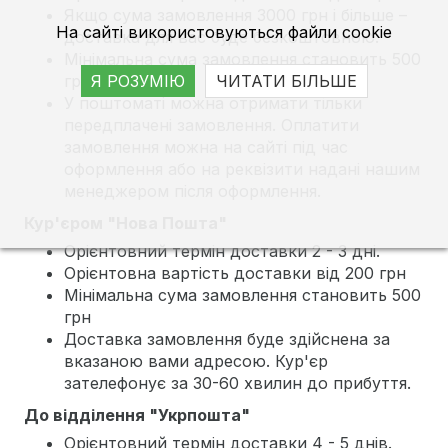
Якщо сума замовлення 3000 грн і більше –
На сайті використовуються файли cookie
доставка для вас буде безкоштовною.
Мінімальна сума замовлення становить 500
грн
Я РОЗУМІЮ
ЧИТАТИ БІЛЬШЕ
У поштоматі можна отримати тільки
передплачені замовлення. Оплатити
замовлення можна на сайті під час
оформлення або на реквізити надані нашим
менеджером після оформлення.
Кур'єром "Нова Пошта"
Орієнтовний термін доставки 2 - 3 дні.
Орієнтовна вартість доставки від 200 грн
Мінімальна сума замовлення становить 500
грн
Доставка замовлення буде здійснена за
вказаною вами адресою. Кур'єр
зателефонує за 30-60 хвилин до прибуття.
До відділення "Укрпошта"
Орієнтовний термін доставки 4 - 5 днів.