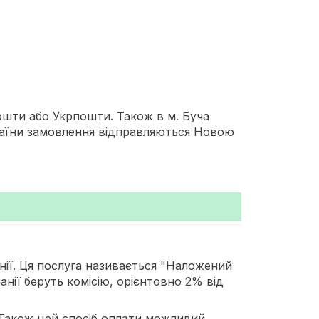
ошти або Укрпошти. Також в м. Буча
України замовлення відправляються Новою
нії. Ця послуга називається "Наложений
нії беруть комісію, орієнтовно 2% від
Також цей спосіб оплати можливий,