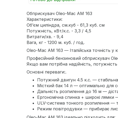
Обприскувач Oleo-Mac АМ 163
Характеристики:
Об’єм циліндра, см.куб - 61,3 куб. см
Потужність, кВт/к.с. - 3,3 / 4,5
Витрати/хв. - 9,4
Вага, кг - 1200 м. куб. / год.
Oleo-Mac AM 163 — Італійська точність у 
Професійний бензиновий обприскувач Oleo
Якщо вам потрібна надійність, потужність 
Основні переваги:.
Потужний двигун 4.5 к.с. — стабільн
Місткий бак 14 л — оптимально для с
Дальність розпилення до 16 м — діст
Ергономічна спинка + широкі лямки —
ULV-система тонкого розпилення — т
Режим повітродувки — прибирає листя
Oleo-Mac AM 163 ідеально підходить для: