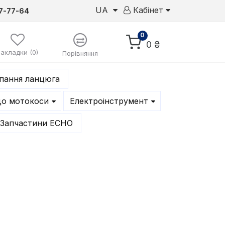
UA
Кабінет
7-77-64
0
0 ₴
Закладки (0)
Порівняння
епання ланцюга
до мотокоси
Електроінструмент
Запчастини ECHO