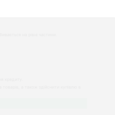
бивається на рівні частини.
ня кредиту.
 товарів, а також здійснити купівлю в