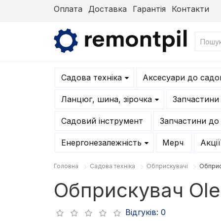
Оплата
Доставка
Гарантія
Контакти
Садова техніка
Аксесуари до садов
Ланцюг, шина, зірочка
Запчастини
Садовий інструмент
Запчастини до
Енергонезалежність
Мерч
Акції
Головна
Садова техніка
Обприскувачі
Обприс
Обприскувач Ol
Відгуків: 0