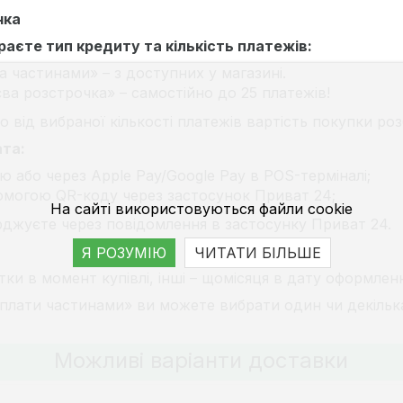
чка
ираєте тип кредиту та кількість платежів:
а частинами» – з доступних у магазині.
ва розстрочка» – самостійно до 25 платежів!
 від вибраної кількості платежів вартість покупки роз
ата:
ю або через Apple Pay/Google Pay в POS-терміналі;
омогою QR-коду через застосунок Приват 24;
На сайті використовуються файли cookie
рджуєте через повідомлення в застосунку Приват 24.
Я РОЗУМІЮ
ЧИТАТИ БІЛЬШЕ
ки в момент купівлі, інші – щомісяця в дату оформлен
Оплати частинами» ви можете вибрати один чи декілька
Можливі варіанти доставки