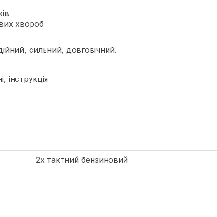
ків
ових хвороб
дійний, сильний, довговічний.
, інструкція
2х тактний бензиновий