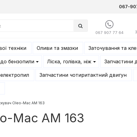
067-90
067 907 77 64
ої техніки
Оливи та змазки
Заточування та кл
 до бензопили
Ліска, голівка, ніж
Запчастини 
 електропил
Запчастини чотиритактний двигун
кувач Oleo-Mac АМ 163
eo-Mac АМ 163