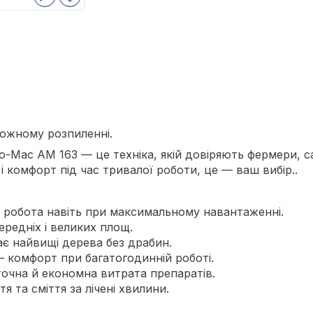
кожному розпиленні.
-Mac AM 163 — це техніка, якій довіряють фермери, са
і комфорт під час тривалої роботи, це — ваш вибір..
а робота навіть при максимальному навантаженні.
ередніх і великих площ.
ає найвищі дерева без драбин.
 комфорт при багатогодинній роботі.
очна й економна витрата препаратів.
 та сміття за лічені хвилини.