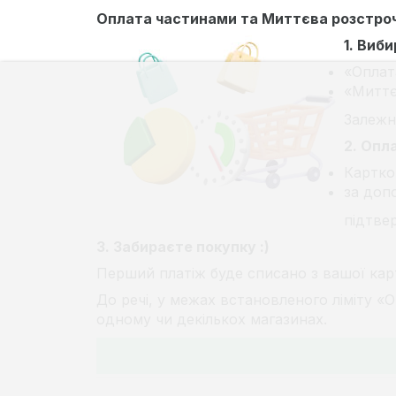
Оплата частинами та Миттєва розстро
1. Виб
«Оплат
«Миттє
Залежно
2. Опл
Картко
за доп
підтве
3. Забираєте покупку :)
Перший платіж буде списано з вашої карт
До речі, у межах встановленого ліміту «
одному чи декількох магазинах.