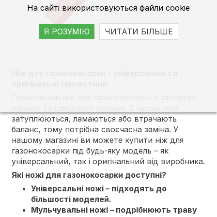
На сайті використовуються файли cookie
Я РОЗУМІЮ
ЧИТАТИ БІЛЬШЕ
Ніж для газонокосарки – універсальні та
оригінальні запчастини
Правильний ніж для газонокосарки – запорука
рівного та швидкого косіння. З часом леза
затуплюються, ламаються або втрачають
баланс, тому потрібна своєчасна заміна. У
нашому магазині ви можете купити ніж для
газонокосарки під будь-яку модель – як
універсальний, так і оригінальний від виробника.
Які ножі для газонокосарки доступні?
Універсальні ножі – підходять до
більшості моделей.
Мульчувальні ножі – подрібнюють траву