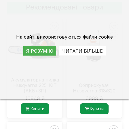
Рекомендовані товари
На сайті використовуються файли cookie
Я РОЗУМІЮ
ЧИТАТИ БІЛЬШЕ
Акумуляторна пилка
Husqvarna 225i KIT
Обприскувач
(АКБ+ЗП)
Husqvarna 318iS20
16949 ₴
6999 ₴
Купити
Купити