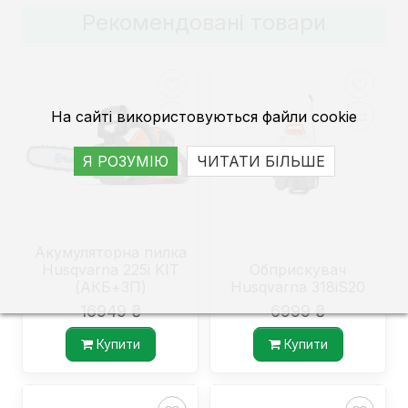
Рекомендовані товари
На сайті використовуються файли cookie
Я РОЗУМІЮ
ЧИТАТИ БІЛЬШЕ
Акумуляторна пилка
Husqvarna 225i KIT
Обприскувач
(АКБ+ЗП)
Husqvarna 318iS20
16949 ₴
6999 ₴
Купити
Купити