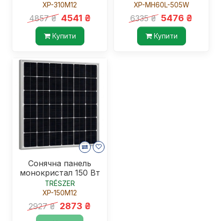
XP-310M12
XP-MH60L-505W
4541 ₴
5476 ₴
4857 ₴
6335 ₴
Купити
Купити
Сонячна панель
монокристал 150 Вт
TRÉSZER
XP-150M12
2873 ₴
2927 ₴