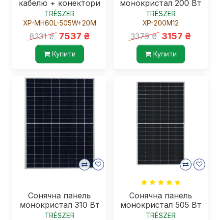
кабелю + конектори
монокристал 200 Вт
TRÉSZER
TRÉSZER
XP-MH60L-505W+20M
XP-200M12
7537 ₴
3157 ₴
8231 ₴
3379 ₴
Купити
Купити
Сонячна панель
Сонячна панель
монокристал 310 Вт
монокристал 505 Вт
TRÉSZER
TRÉSZER