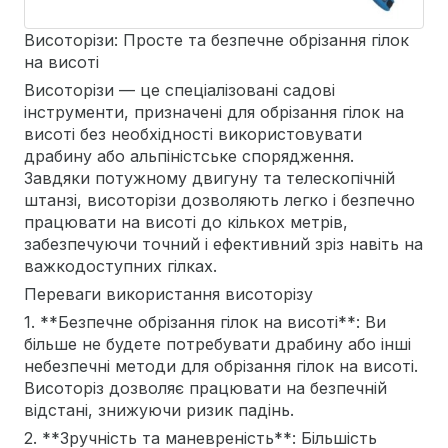
Висоторізи: Просте та безпечне обрізання гілок
на висоті
Висоторізи — це спеціалізовані садові
інструменти, призначені для обрізання гілок на
висоті без необхідності використовувати
драбину або альпіністське спорядження.
Завдяки потужному двигуну та телескопічній
штанзі, висоторізи дозволяють легко і безпечно
працювати на висоті до кількох метрів,
забезпечуючи точний і ефективний зріз навіть на
важкодоступних гілках.
Переваги використання висоторізу
1. **Безпечне обрізання гілок на висоті**: Ви
більше не будете потребувати драбину або інші
небезпечні методи для обрізання гілок на висоті.
Висоторіз дозволяє працювати на безпечній
відстані, знижуючи ризик падінь.
2. **Зручність та маневреність**: Більшість