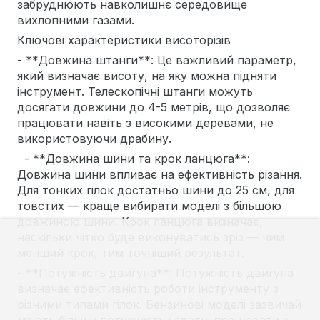
забруднюють навколишнє середовище
вихлопними газами.
Ключові характеристики висоторізів
- **Довжина штанги**: Це важливий параметр,
який визначає висоту, на яку можна підняти
інструмент. Телескопічні штанги можуть
досягати довжини до 4-5 метрів, що дозволяє
працювати навіть з високими деревами, не
використовуючи драбину.
- **Довжина шини та крок ланцюга**:
Довжина шини впливає на ефективність різання.
Для тонких гілок достатньо шини до 25 см, для
товстих — краще вибирати моделі з більшою
довжиною шини. Крок ланцюга визначає,
наскільки чітко буде виконуватись зріз — чим
менший крок, тим точніший результат.
- **Потужність двигуна**: Потужність двигуна
визначає ефективність роботи інструменту з
різними типами гілок. Бензинові моделі зазвичай