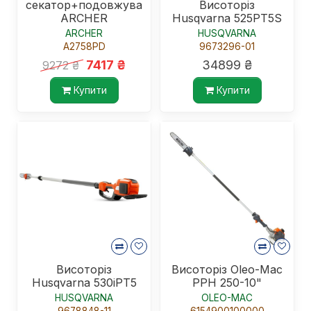
секатор+подовжувач
Висоторіз
ARCHER
Husqvarna 525PT5S
ARCHER
HUSQVARNA
A2758PD
9673296-01
7417 ₴
34899 ₴
9272 ₴
Купити
Купити
Висоторіз
Висоторіз Oleo-Mac
Husqvarna 530iPT5
PPH 250-10"
HUSQVARNA
OLEO-MAC