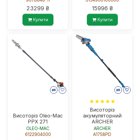
9678848-11
6154900100000
23299 ₴
15996 ₴
Купити
Купити
Висоторіз
Висоторіз Oleo-Mac
акумуляторний
РРХ 271
ARCHER
OLEO-MAC
ARCHER
6122904000
A1758PD