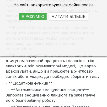
мають більшу потужність і здатні працювати з
На сайті використовуються файли cookie
товстими та старими деревами. Акумуляторні
та електричні моделі мають меншу потужність,
але вони цілком достатні для звичайних
Я РОЗУМІЮ
ЧИТАТИ БІЛЬШЕ
садових робіт.
- **Вага**: Легкі моделі зручні для тривалого
використання без великого навантаження на
руки, але потужніші моделі можуть бути
важчими, що компенсується їхньою
ефективністю.
- **Рівень шуму**: Висоторізи з бензиновим
двигуном зазвичай працюють голосніше, ніж
електричні або акумуляторні моделі, що варто
враховувати, якщо ви працюєте в житлових
зонах або в місцях, де необхідно зберігати тишу.
- **Додаткові функції**:
- **Автоматичне змащування ланцюга**:
Запобігає зношуванню ланцюга та забезпечує
його безперебійну роботу.