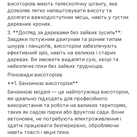
висоторізів мають телескопічну штангу, яка
дозволяє легко налаштовувати висоту та
досягати важкодоступних місць, навіть у густих
деревних кронах.
3. **Догляд за деревами без зайвих зусиль**:
Завдяки потужним двигунам та різним типам
шнурів і ланцюгів, висоторізи забезпечують
ефективний зріз, навіть на великих і старих
деревах. Ви зможете видаляти сухі, хворі та
небезпечні гілки без зайвих труднощів.
Різновиди висоторізів
**1. Бензинові висоторізи**
Бензинові моделі — це найпотужніші висоторізи,
які ідеально підходять для професійного
використання та роботи на великих територіях,
таких як садові парки або фруктові сади. Вони
автономні, не потребують електроживлення і
здатні працювати безперервно, обробляючи
навіть товсті і міцні гілки.