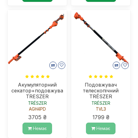
Акумуляторний
Подовжувач
секатор+подовжувач
телескопічний
TRESZER
TRÉSZER
TRÉSZER
TRÉSZER
AGH4PD
TVL3
3705 ₴
1799 ₴
Немає
Немає