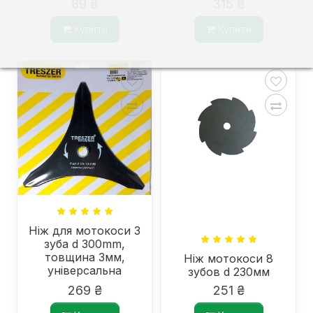
89 ₴
315 ₴
10X1.0 AC 26-2,
швидка заправка
Купити
Купити
Ніж для мотокоси 3
зуба d 300mm,
товщина 3мм,
Ніж мотокоси 8
універсальна
зубов d 230мм
посадка
269 ₴
251 ₴