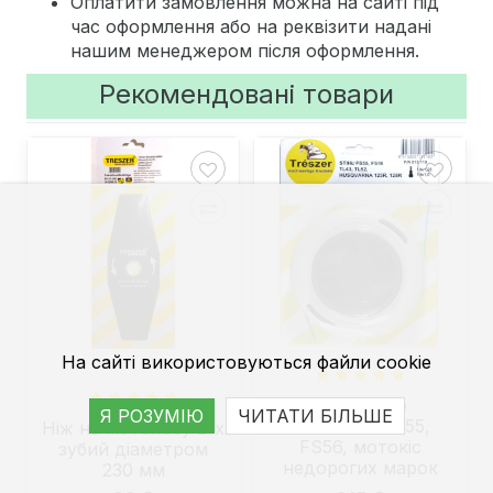
Оплатити замовлення можна на сайті під
час оформлення або на реквізити надані
нашим менеджером після оформлення.
Рекомендовані товари
На сайті використовуються файли cookie
Голівка до
Я РОЗУМІЮ
ЧИТАТИ БІЛЬШЕ
мотокоси FS55,
Ніж на мотокосу 2-х
FS56, мотокіс
зубий діаметром
недорогих марок
230 мм
TL43, TL52, 10x1.25,