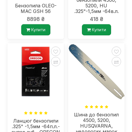
бензопили 4500,
Бензопила OLEO-
5200, HU
MAC GSH 56
.325"-1,5мм -64в.л.
8898 ₴
418 ₴
Купити
Купити
Шина до бензопил
4500, 5200,
Ланцюг бензопили
HUSQVARNA,
.325" -1,5мм -64п.л.-
недорогих марок