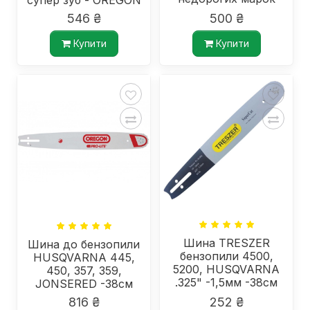
супер зуб - OREGON
-38см, паз 1,5мм
546 ₴
500 ₴
Купити
Купити
Шина TRESZER
Шина до бензопили
бензопили 4500,
HUSQVARNA 445,
5200, HUSQVARNA
450, 357, 359,
.325" -1,5мм -38см
JONSERED -38см
-64в.л.
816 ₴
252 ₴