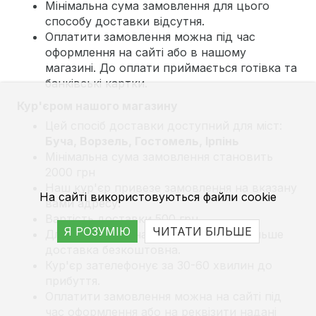
Мінімальна сума замовлення для цього
способу доставки відсутня.
Оплатити замовлення можна під час
оформлення на сайті або в нашому
магазині. До оплати приймається готівка та
банківські картки.
Кур'єром нашого магазину
Цей спосіб доставки доступний для міст:
Буча, Ворзель, Гостомель, Ірпінь
Мінімальна сума замовлення становить
2000 грн
Наш кур'єр привезе замовлення на вказану
На сайті використовуються файли cookie
вами адресу.
Вартість доставки 500 грн
Я РОЗУМІЮ
ЧИТАТИ БІЛЬШЕ
Для замовлень на суму 12000 грн і більше
доставка безкоштовна.
Кур'єр зателефонує за 30-60 хвилин до
прибуття.
Оплатити замовлення можна на сайті під
час оформлення або на реквізити надані